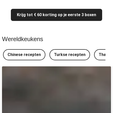
Krijg tot € 60 korting op je eerste 3 boxen
Wereldkeukens
Chinese recepten
Turkse recepten
Thaise