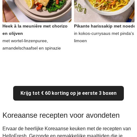
Heek à la meunière met chorizo
Pikante harissakip met noede
en olijven
in kokos-currysaus met pinda's 
met wortel-linzenpuree,
limoen
amandelschaafsel en spinazie
Krijg tot € 60 korting op je eerste 3 boxen
Koreaanse recepten voor avondeten
Ervaar de heerlijke Koreaanse keuken met de recepten van
HelloFresh. Gezonde en gemakkelijke maaltijden die je