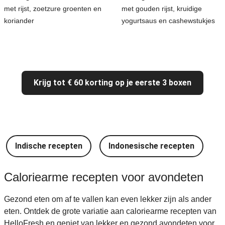
met rijst, zoetzure groenten en
met gouden rijst, kruidige
koriander
yogurtsaus en cashewstukjes
Krijg tot € 60 korting op je eerste 3 boxen
Indische recepten
Indonesische recepten
I
Caloriearme recepten voor avondeten
Gezond eten om af te vallen kan even lekker zijn als ander
eten. Ontdek de grote variatie aan caloriearme recepten van
HelloFresh en geniet van lekker en gezond avondeten voor