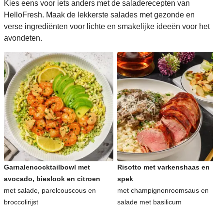
Kies eens voor iets anders met de saladerecepten van
HelloFresh. Maak de lekkerste salades met gezonde en
verse ingrediënten voor lichte en smakelijke ideeën voor het
avondeten.
Garnalencocktailbowl met
Risotto met varkenshaas en
avocado, bieslook en citroen
spek
met salade, parelcouscous en
met champignonroomsaus en
broccolirijst
salade met basilicum