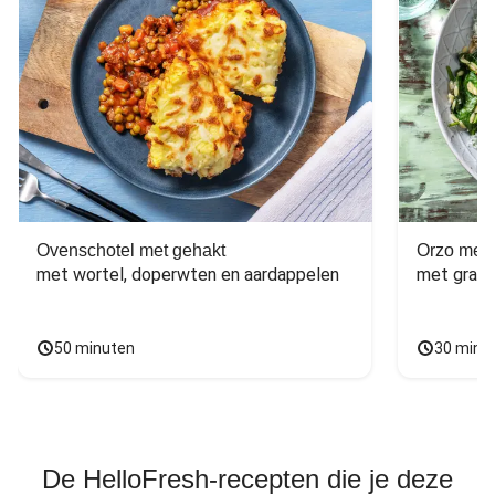
Ovenschotel met gehakt
Orzo met 
met wortel, doperwten en aardappelen
met grana
50 minuten
30 minu
De HelloFresh-recepten die je deze