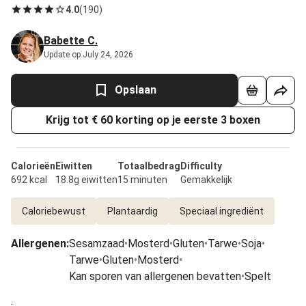
4.0
(
190
)
Babette C.
Update op July 24, 2026
Opslaan
Krijg tot € 60 korting op je eerste 3 boxen
Calorieën
Eiwitten
Totaalbedrag
Difficulty
692 kcal
18.8g eiwitten
15 minuten
Gemakkelijk
Caloriebewust
Plantaardig
Speciaal ingrediënt
Allergenen
:
Sesamzaad
•
Mosterd
•
Gluten
•
Tarwe
•
Soja
•
Tarwe
•
Gluten
•
Mosterd
•
Kan sporen van allergenen bevatten
•
Spelt
.