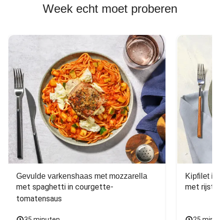
Week echt moet proberen
Gevulde varkenshaas met mozzarella
Kipfilet 
met spaghetti in courgette-
met rijst,
tomatensaus
35 minuten
25 minu