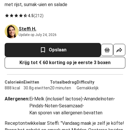
met rijst, sumak-uien en salade
4.5
(
212
)
Steffi H.
Update op July 24, 2026
Opslaan
Krijg tot € 60 korting op je eerste 3 boxen
Calorieën
Eiwitten
Totaalbedrag
Difficulty
888 kcal
30.8g eiwitten
20 minuten
Gemakkelijk
Allergenen
:
Ei
•
Melk (inclusief lactose)
•
Amandelnoten
•
Pinda's
•
Noten
•
Sesamzaad
•
Kan sporen van allergenen bevatten
Receptontwikkelaar Steffi: "Vandaag maak je zelf je köfte!