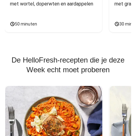
met wortel, doperwten en aardappelen
met grana
50 minuten
30 minu
De HelloFresh-recepten die je deze
Week echt moet proberen