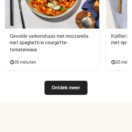
Gevulde varkenshaas met mozzarella
Kipfilet 
met spaghetti in courgette-
met rijst,
tomatensaus
35 minuten
25 minu
Ontdek meer