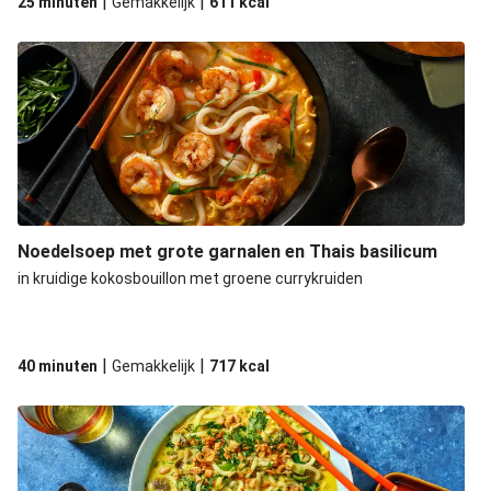
|
|
25 minuten
Gemakkelijk
611
kcal
Noedelsoep met grote garnalen en Thais basilicum
in kruidige kokosbouillon met groene currykruiden
|
|
40 minuten
Gemakkelijk
717
kcal