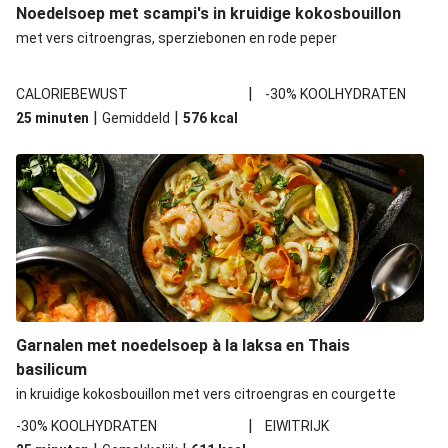
Noedelsoep met scampi's in kruidige kokosbouillon
met vers citroengras, sperziebonen en rode peper
|
CALORIEBEWUST
-30% KOOLHYDRATEN
|
|
25 minuten
Gemiddeld
576
kcal
Garnalen met noedelsoep à la laksa en Thais
basilicum
in kruidige kokosbouillon met vers citroengras en courgette
|
-30% KOOLHYDRATEN
EIWITRIJK