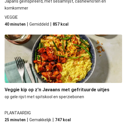
Japans geïnspireerd, met sesamrijst, cashewnoten en
komkommer
VEGGIE
|
|
40 minuten
Gemiddeld
857
kcal
Veggie kip op z'n Javaans met gefrituurde uitjes
op gele rijst met spitskool en sperziebonen
PLANTAARDIG
|
|
25 minuten
Gemakkelijk
747
kcal