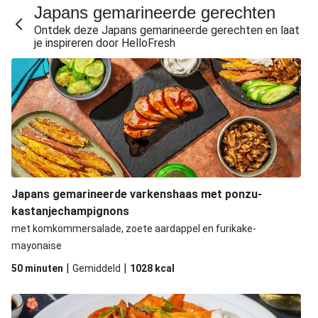
Miso-aubergine uit de oven met spiegelei en rijst
Japans gemarineerde gerechten
Snelle miso-udon met portobello en een gekookt ei
Ontdek deze Japans gemarineerde gerechten en laat
je inspireren door HelloFresh
Miso-aubergine uit de oven met rijst
Miso-ramen met peultjes en een gekookt ei
Japans gemarineerde varkenshaas met ponzu-
kastanjechampignons
met komkommersalade, zoete aardappel en furikake-
mayonaise
|
|
50 minuten
Gemiddeld
1028
kcal