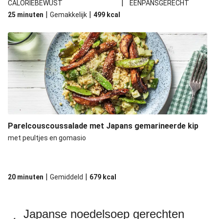
|
CALORIEBEWUST
EENPANSGERECHT
|
|
25 minuten
Gemakkelijk
499
kcal
Parelcouscoussalade met Japans gemarineerde kip
met peultjes en gomasio
|
|
20 minuten
Gemiddeld
679
kcal
Japanse noedelsoep gerechten