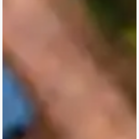
Noedelsoep met kip à la pho
Curry-noedelsoep met kokosmelk
Noedelsoep met kip à la pho
Curry-noedelsoep met kokosmelk
Champignon-noedelsoep met ei
Curry-noedelsoep met kokosmelk
Noedelsoep met gebakken pangasiusfilet
Champignon-noedelsoep met ei
Noedelsoep met garnalen en paksoi
Noedelsoep met champignons en zachtgekookt eitje
Noedelsoep met kip à la pho