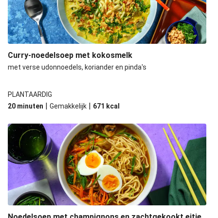
Curry-noedelsoep met kokosmelk
met verse udonnoedels, koriander en pinda's
PLANTAARDIG
|
|
20 minuten
Gemakkelijk
671
kcal
Noedelsoep met champignons en zachtgekookt eitje