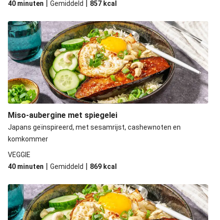
|
|
40 minuten
Gemiddeld
857
kcal
Bowl op z'n Japans met kipgehaktballetjes
Snelle en rijke hamburger op z'n Japans
Miso-aubergine met spiegelei
Japans geïnspireerd, met sesamrijst, cashewnoten en
komkommer
VEGGIE
|
|
40 minuten
Gemiddeld
869
kcal