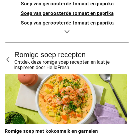
Soep van geroosterde tomaat en paprika
Soep van geroosterde tomaat en paprika
Soep van geroosterde tomaat en paprika
Italiaanse soep met gepocheerde kipfilet
Soep van geroosterde tomaat en paprika
Soep van geroosterde tomaat en paprika
Romige soep recepten
Soep van geroosterde tomaat en paprika
Ontdek deze romige soep recepten en laat je
inspireren door HelloFresh.
Soep van geroosterde tomaat en paprika
Frisse soep met verse conchiglie en pesto
Tom kha kai soep met kip en kokosmelk
Soep van geroosterde tomaat en paprika
Zomerse soep met courgette en dille
Romige soep met garnalen
Romige soep met garnalen
Romige soep met kokosmelk en garnalen