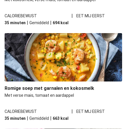
|
CALORIEBEWUST
EET MIJ EERST
|
|
35 minuten
Gemiddeld
694
kcal
Romige soep met garnalen en kokosmelk
Met verse mais, tomaat en aardappel
|
CALORIEBEWUST
EET MIJ EERST
|
|
35 minuten
Gemiddeld
663
kcal