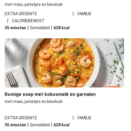
Romige soep met garnalen
met mais, patatjes en bieslook
Romige soep met garnalen en kokosmelk
|
EXTRA GROENTE
FAMILIE
|
CALORIEBEWUST
Turkse soep met ras el hanout-kip, parelcouscous,
|
|
35 minuten
Gemiddeld
628
kcal
pompoen, courgette en rozemarijn
Arabische soep met falafelspiesen
Witte aspergesoep met ei, bieslook en volkoren
rozijnenbroodje
Romige soep met kokosmelk en garnalen
met mais, patatjes en bieslook
|
EXTRA GROENTE
FAMILIE
|
|
35 minuten
Gemiddeld
628
kcal