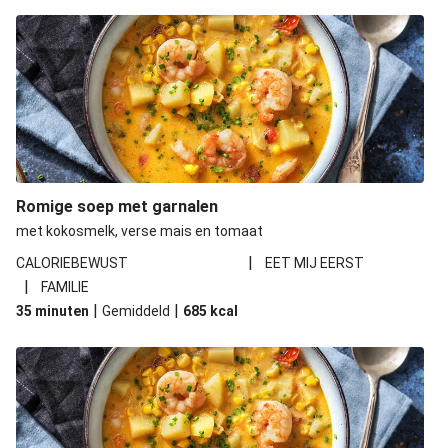
Romige soep met garnalen
met kokosmelk, verse mais en tomaat
|
CALORIEBEWUST
EET MIJ EERST
|
FAMILIE
|
|
35 minuten
Gemiddeld
685
kcal