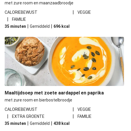
met zure room en maanzaadbroodje
Noedelsoep met gebakken pangasiusfilet
|
CALORIEBEWUST
VEGGIE
Champignon-noedelsoep met ei
|
FAMILIE
|
|
35 minuten
Gemiddeld
696
kcal
Noedelsoep met garnalen en paksoi
Noedelsoep met champignons en zachtgekookt eitje
Noedelsoep met kip à la pho
Maaltijdsoep met zoete aardappel en paprika
met zure room en bierbostelbroodje
|
CALORIEBEWUST
VEGGIE
|
|
EXTRA GROENTE
FAMILIE
|
|
35 minuten
Gemiddeld
438
kcal