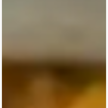
kurkumabroodje
Romige aardappel-courgettesoep met pompoenpitten
en olijfbrood
Preisoep met zalm en kamutbroodje