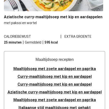
Aziatische curry-maaltijdsoep met kip en aardappelen
met paksoi en wortel
|
CALORIEBEWUST
EXTRA GROENTE
|
|
25 minuten
Gemiddeld
595
kcal
Maaltijdsoep recepten
Maaltijdsoep met zoete aardappel en paprika
Curry-maaltijdsoep met kip en aardappel
Curry-maaltijdsoep met kip en aardappel
Aziatische curry-maaltijdsoep met kip en aardappel
Maaltijdsoep met zoete aardappel en paprika
Italiaanse stijl maaltijdsoep met gehakt