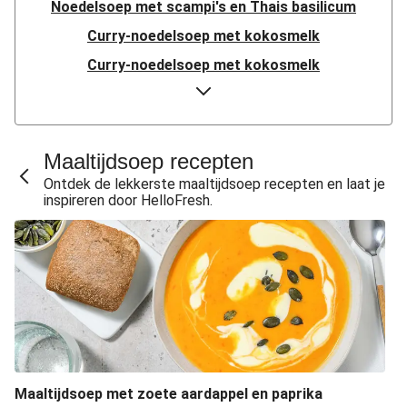
Noedelsoep met scampi's en Thais basilicum
Curry-noedelsoep met kokosmelk
Curry-noedelsoep met kokosmelk
Curry-noedelsoep met kokosmelk
Fusion noedelsoep met kip en sticky geglaceerde
eieren
Maaltijdsoep recepten
Garnalen met noedelsoep à la laksa en Thais basilicum
Ontdek de lekkerste maaltijdsoep recepten en laat je
inspireren door HelloFresh.
Noedelsoep met kip à la pho
Curry-noedelsoep met kokosmelk
Noedelsoep met kip à la pho
Curry-noedelsoep met kokosmelk
Noedelsoep met kip à la pho
Curry-noedelsoep met kokosmelk
Champignon-noedelsoep met ei
Maaltijdsoep met zoete aardappel en paprika
Curry-noedelsoep met kokosmelk