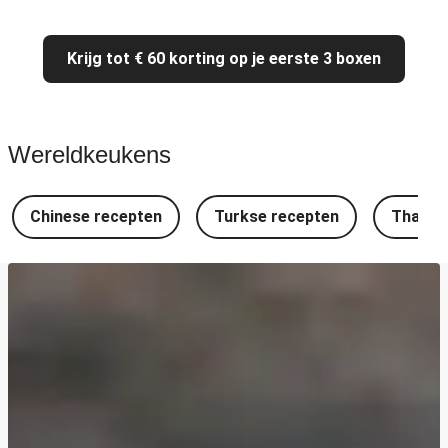
Krijg tot € 60 korting op je eerste 3 boxen
Wereldkeukens
Chinese recepten
Turkse recepten
Thaise