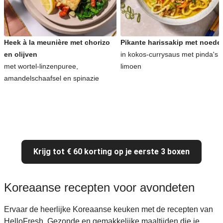
Heek à la meunière met chorizo
Pikante harissakip met noede
en olijven
in kokos-currysaus met pinda's 
met wortel-linzenpuree,
limoen
amandelschaafsel en spinazie
Krijg tot € 60 korting op je eerste 3 boxen
Koreaanse recepten voor avondeten
Ervaar de heerlijke Koreaanse keuken met de recepten van
HelloFresh. Gezonde en gemakkelijke maaltijden die je