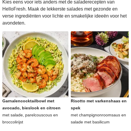
Kies eens voor iets anders met de saladerecepten van
HelloFresh. Maak de lekkerste salades met gezonde en
verse ingrediënten voor lichte en smakelijke ideeën voor het
avondeten.
Garnalencocktailbowl met
Risotto met varkenshaas en
avocado, bieslook en citroen
spek
met salade, parelcouscous en
met champignonroomsaus en
broccolirijst
salade met basilicum