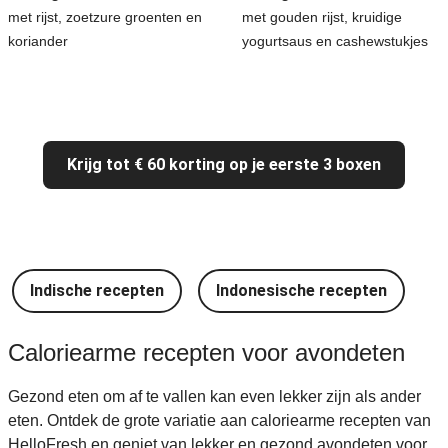
met rijst, zoetzure groenten en
met gouden rijst, kruidige
koriander
yogurtsaus en cashewstukjes
Krijg tot € 60 korting op je eerste 3 boxen
Indische recepten
Indonesische recepten
I
Caloriearme recepten voor avondeten
Gezond eten om af te vallen kan even lekker zijn als ander
eten. Ontdek de grote variatie aan caloriearme recepten van
HelloFresh en geniet van lekker en gezond avondeten voor