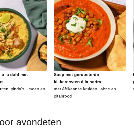
 à la dahl met
Soep met geroosterde
ns
kikkererwten à la harira
uten, pinda's, limoen en
met Afrikaanse kruiden, labne en
pitabrood
voor avondeten