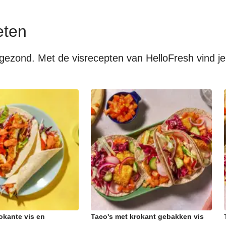
eten
el gezond. Met de visrecepten van HelloFresh vind j
okante vis en
Taco's met krokant gebakken vis