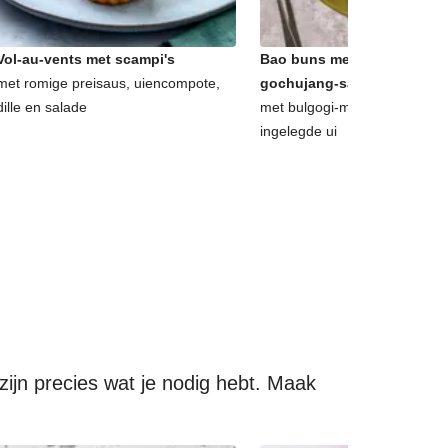
Vol-au-vents met scampi's
Bao buns met halloumi en 
met romige preisaus, uiencompote,
gochujang-salade
dille en salade
met bulgogi-mayonaise, kori
ingelegde ui
ijn precies wat je nodig hebt. Maak