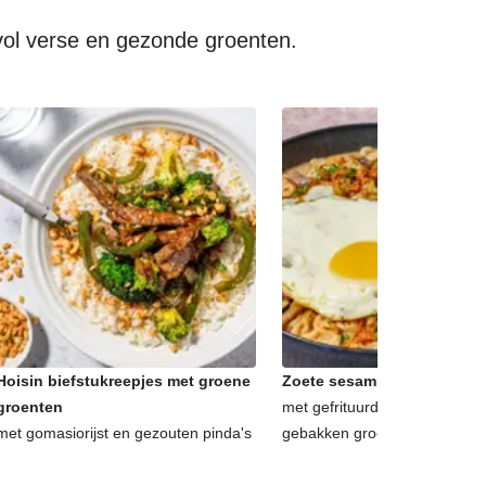
vol verse en gezonde groenten.
Hoisin biefstukreepjes met groene
Zoete sesamnoedels met sp
groenten
met gefrituurde uitjes, korian
met gomasiorijst en gezouten pinda's
gebakken groenten