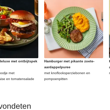
eluxe met ontbijtspek
Hamburger met pikante zoete-
aardappelpuree
oodje met
met knoflooksperziebonen en
aise en tomatensalade
pompoenpitten
avondeten