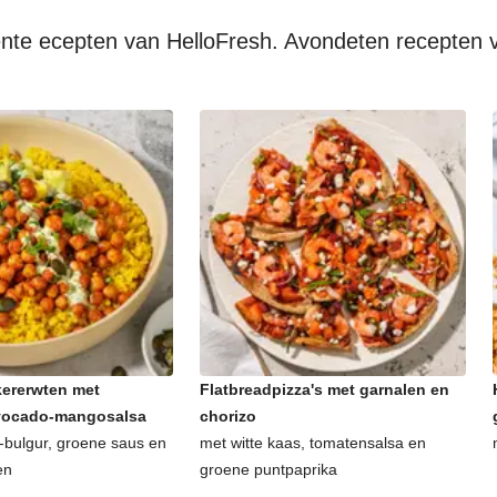
oente ecepten van HelloFresh. Avondeten recepten 
ererwten met
Flatbreadpizza's met garnalen en
avocado-mangosalsa
chorizo
bulgur, groene saus en
met witte kaas, tomatensalsa en
en
groene puntpaprika