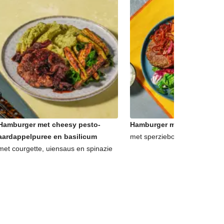
Hamburger met cheesy pesto-
Hamburger met frietjes en a
aardappelpuree en basilicum
met sperziebonensalade en 
met courgette, uiensaus en spinazie