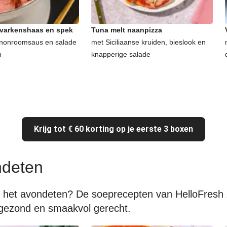
 varkenshaas en spek
Tuna melt naanpizza
nonroomsaus en salade
met Siciliaanse kruiden, bieslook en
m
knapperige salade
Krijg tot € 60 korting op je eerste 3 boxen
ndeten
 het avondeten? De soeprecepten van HelloFresh z
 gezond en smaakvol gerecht.