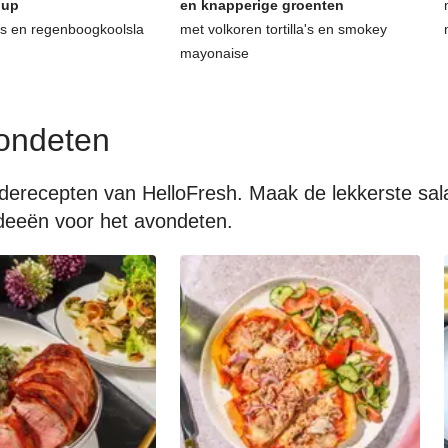
hup
en knapperige groenten
as en regenboogkoolsla
met volkoren tortilla's en smokey
mayonaise
ondeten
aderecepten van HelloFresh. Maak de lekkerste sa
 ideeën voor het avondeten.