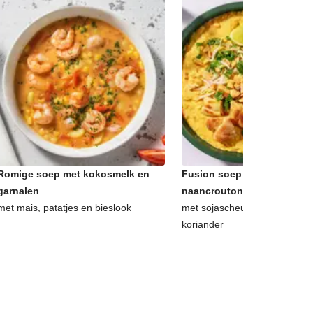
Romige soep met kokosmelk en
Fusion soep à la dahl met
garnalen
naancroutons
met mais, patatjes en bieslook
met sojascheuten, pinda's, l
koriander