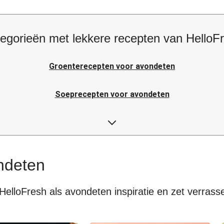
egorieën met lekkere recepten van HelloF
Groenterecepten voor avondeten
Soeprecepten voor avondeten
Rijstrecepten voor avondeten
Japanse recepten voor avondeten
ndeten
HelloFresh als avondeten inspiratie en zet verrass