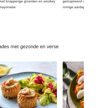
met knapperige groenten en smokey
geïnspireerd op coq au vin, 
mayonaise
romige aardappelpuree
lades met gezonde en verse