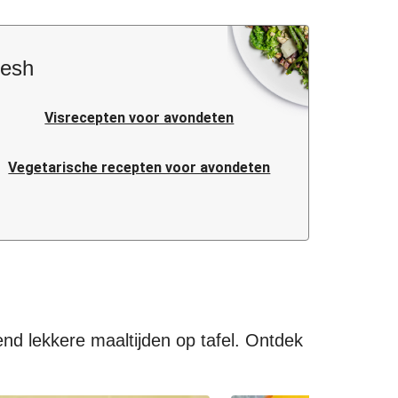
resh
Visrecepten voor avondeten
Vegetarische recepten voor avondeten
Caloriearme recepten voor avondeten
Makkelijke recepten voor avondeten
Koreaanse recepten voor avondeten
end lekkere maaltijden op tafel. Ontdek