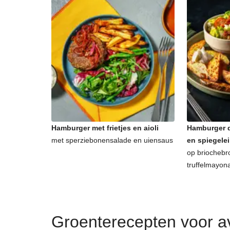
Hamburger met frietjes en aioli
Hamburger d
met sperziebonensalade en uiensaus
en spiegelei
op briochebr
truffelmayon
Groenterecepten voor 