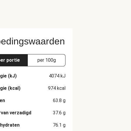
edingswaarden
per portie
per 100g
gie (kJ)
4074
kJ
gie (kcal)
974
kcal
en
63.8
g
van verzadigd
37.6
g
hydraten
76.1
g