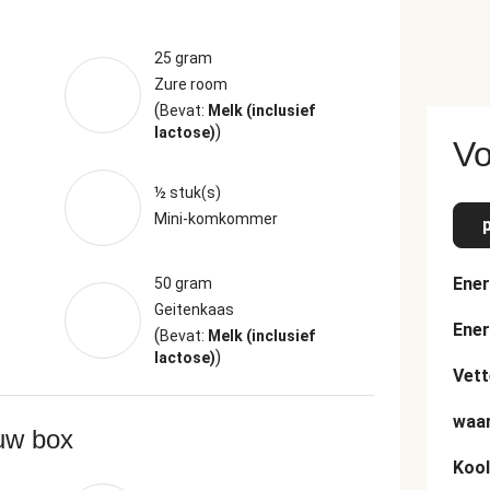
25 gram
Zure room
(
Bevat:
Melk (inclusief
)
lactose)
Vo
½ stuk(s)
Mini-komkommer
Ener
50 gram
Geitenkaas
Ener
(
Bevat:
Melk (inclusief
)
lactose)
Vett
waar
ouw box
Kool