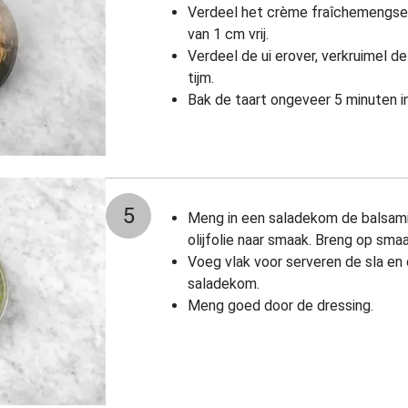
Verdeel het crème fraîchemengsel
van 1 cm vrij.
Verdeel de ui erover, verkruimel d
tijm.
Bak de taart ongeveer 5 minuten i
5
Meng in een saladekom de balsami
olijfolie naar smaak. Breng op sma
Voeg vlak voor serveren de sla e
saladekom.
Meng goed door de dressing.