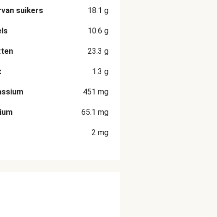
van suikers
18.1
g
ls
10.6
g
tten
23.3
g
t
1.3
g
assium
451
mg
cium
65.1
mg
2
mg