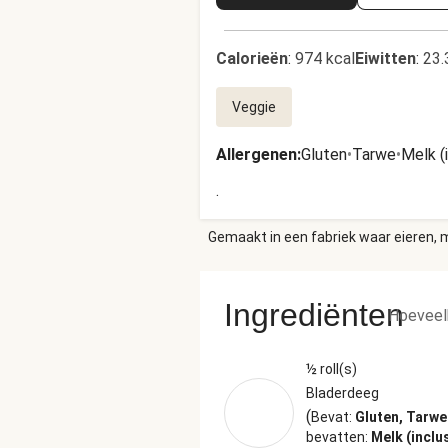
Calorieën
:
974 kcal
Eiwitten
:
23.
Veggie
Allergenen
:
Gluten
•
Tarwe
•
Melk (
.
Gemaakt in een fabriek waar eieren, m
Ingrediënten
Hoeveel
½ roll(s)
Bladerdeeg
(
Bevat:
Gluten, Tarwe
bevatten:
Melk (inclu