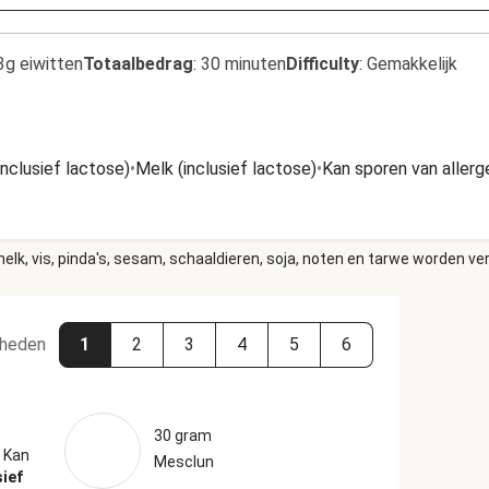
3g eiwitten
Totaalbedrag
:
30 minuten
Difficulty
:
Gemakkelijk
inclusief lactose)
•
Melk (inclusief lactose)
•
Kan sporen van aller
elk, vis, pinda's, sesam, schaaldieren, soja, noten en tarwe worden ve
heden
1
2
3
4
5
6
30 gram
Kan
Mesclun
sief