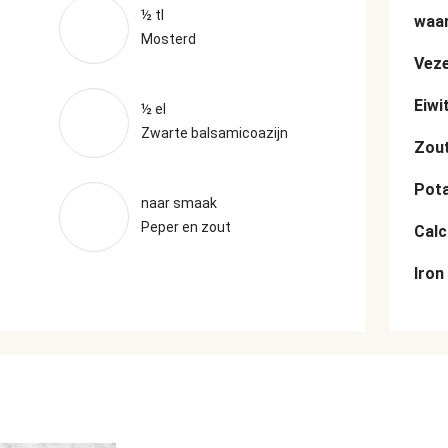
½ tl
waar
Mosterd
Veze
Eiwi
½ el
Zwarte balsamicoazijn
Zou
Pot
naar smaak
Peper en zout
Cal
Iron