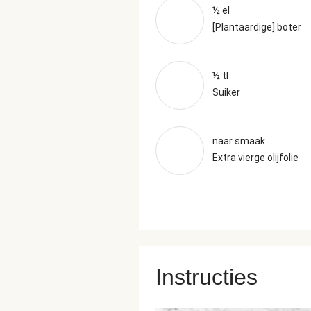
½ el
[Plantaardige] boter
½ tl
Suiker
naar smaak
Extra vierge olijfolie
Instructies