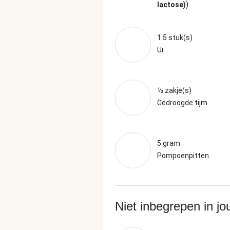
)
lactose)
1.5 stuk(s)
Ui
⅓ zakje(s)
Gedroogde tijm
5 gram
Pompoenpitten
Niet inbegrepen in j