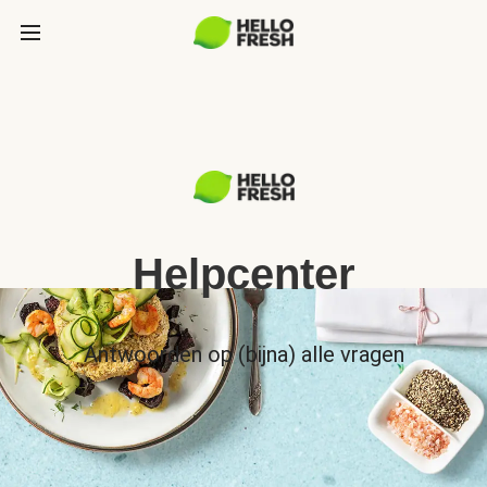
Helpcenter
Antwoorden op (bijna) alle vragen