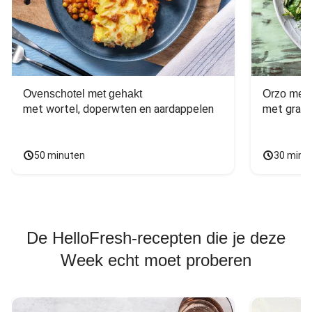
Ovenschotel met gehakt
Orzo met 
met wortel, doperwten en aardappelen
met grana
50 minuten
30 minu
De HelloFresh-recepten die je deze
Week echt moet proberen