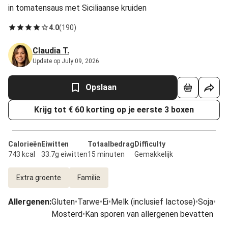
in tomatensaus met Siciliaanse kruiden
4.0
(
190
)
Claudia T.
Update op July 09, 2026
Opslaan
Krijg tot € 60 korting op je eerste 3 boxen
Calorieën
Eiwitten
Totaalbedrag
Difficulty
743 kcal
33.7g eiwitten
15 minuten
Gemakkelijk
Extra groente
Familie
Allergenen
:
Gluten
•
Tarwe
•
Ei
•
Melk (inclusief lactose)
•
Soja
•
Mosterd
•
Kan sporen van allergenen bevatten