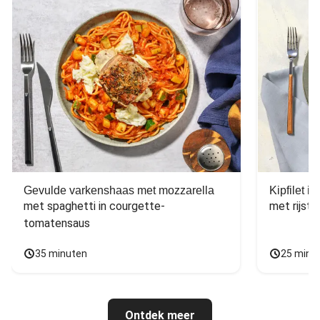
Gevulde varkenshaas met mozzarella
Kipfilet 
met spaghetti in courgette-
met rijst,
tomatensaus
35 minuten
25 minu
Ontdek meer