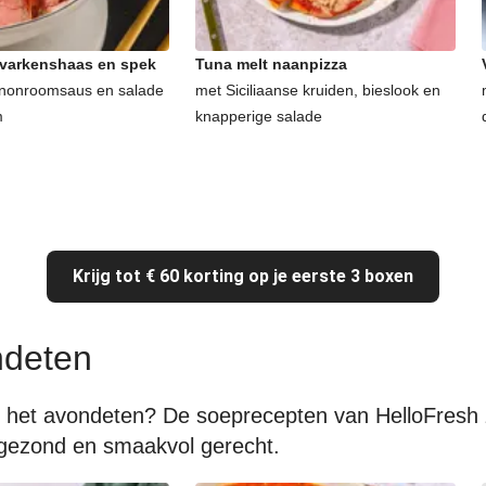
 varkenshaas en spek
Tuna melt naanpizza
nonroomsaus en salade
met Siciliaanse kruiden, bieslook en
m
knapperige salade
Krijg tot € 60 korting op je eerste 3 boxen
ndeten
 het avondeten? De soeprecepten van HelloFresh z
 gezond en smaakvol gerecht.