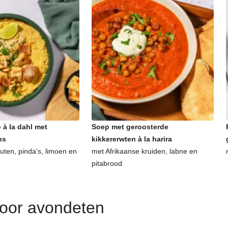
 à la dahl met
Soep met geroosterde
ns
kikkererwten à la harira
uten, pinda's, limoen en
met Afrikaanse kruiden, labne en
pitabrood
voor avondeten