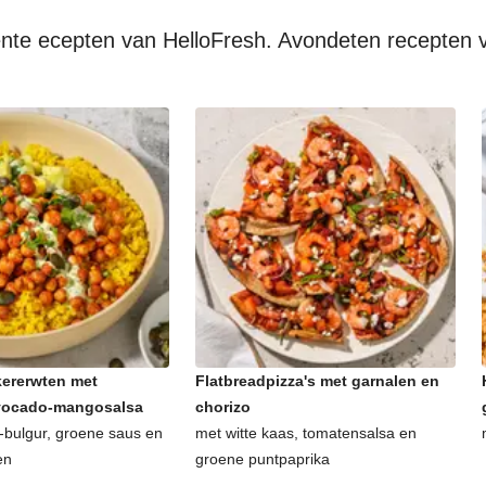
oente ecepten van HelloFresh. Avondeten recepten 
ererwten met
Flatbreadpizza's met garnalen en
avocado-mangosalsa
chorizo
bulgur, groene saus en
met witte kaas, tomatensalsa en
en
groene puntpaprika