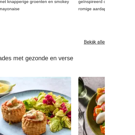
met knapperige groenten en smokey
geïnspireerd op coq au vin, 
mayonaise
romige aardappelpuree
Bekijk alle
lades met gezonde en verse