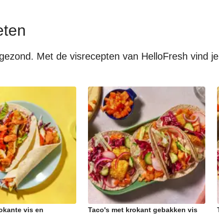
eten
el gezond. Met de visrecepten van HelloFresh vind j
okante vis en
Taco's met krokant gebakken vis