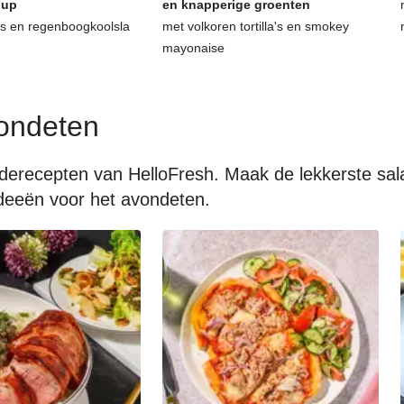
hup
en knapperige groenten
as en regenboogkoolsla
met volkoren tortilla's en smokey
mayonaise
ondeten
aderecepten van HelloFresh. Maak de lekkerste sa
 ideeën voor het avondeten.