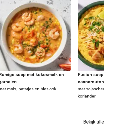
Romige soep met kokosmelk en
Fusion soep à la dahl met
garnalen
naancroutons
met mais, patatjes en bieslook
met sojascheuten, pinda's, l
koriander
Bekijk alle