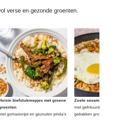
vol verse en gezonde groenten.
Hoisin biefstukreepjes met groene
Zoete sesamnoedels met sp
groenten
met gefrituurde uitjes, korian
met gomasiorijst en gezouten pinda's
gebakken groenten