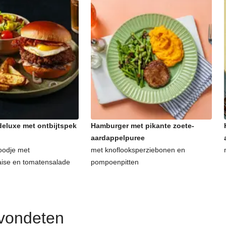
eluxe met ontbijtspek
Hamburger met pikante zoete-
aardappelpuree
oodje met
met knoflooksperziebonen en
aise en tomatensalade
pompoenpitten
avondeten