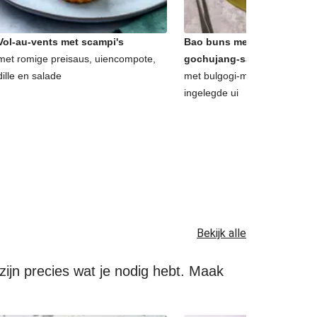
Vol-au-vents met scampi's
Bao buns met halloumi en 
met romige preisaus, uiencompote,
gochujang-salade
dille en salade
met bulgogi-mayonaise, kori
ingelegde ui
Bekijk alle
ijn precies wat je nodig hebt. Maak