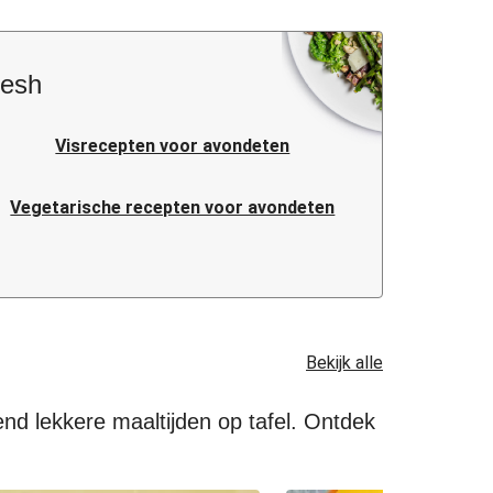
resh
Visrecepten voor avondeten
Vegetarische recepten voor avondeten
Caloriearme recepten voor avondeten
Makkelijke recepten voor avondeten
Bekijk alle
Koreaanse recepten voor avondeten
end lekkere maaltijden op tafel. Ontdek