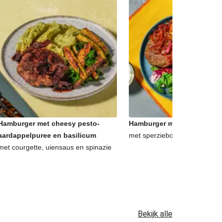
Hamburger met cheesy pesto-
Hamburger met frietjes en a
aardappelpuree en basilicum
met sperziebonensalade en 
met courgette, uiensaus en spinazie
Bekijk alle