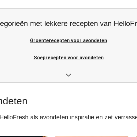
egorieën met lekkere recepten van HelloF
Groenterecepten voor avondeten
Soeprecepten voor avondeten
Rijstrecepten voor avondeten
Japanse recepten voor avondeten
ndeten
HelloFresh als avondeten inspiratie en zet verrass