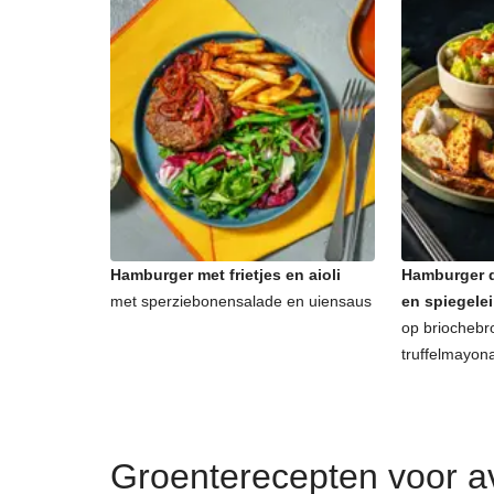
Hamburger met frietjes en aioli
Hamburger d
met sperziebonensalade en uiensaus
en spiegelei
op briochebr
truffelmayon
Groenterecepten voor 