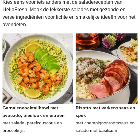
Kies eens voor iets anders met de saladerecepten van
HelloFresh. Maak de lekkerste salades met gezonde en
verse ingrediënten voor lichte en smakelijke ideeën voor het
avondeten.
Garnalencocktailbowl met
Risotto met varkenshaas en
avocado, bieslook en citroen
spek
met salade, parelcouscous en
met champignonroomsaus en
broccolirijst
salade met basilicum