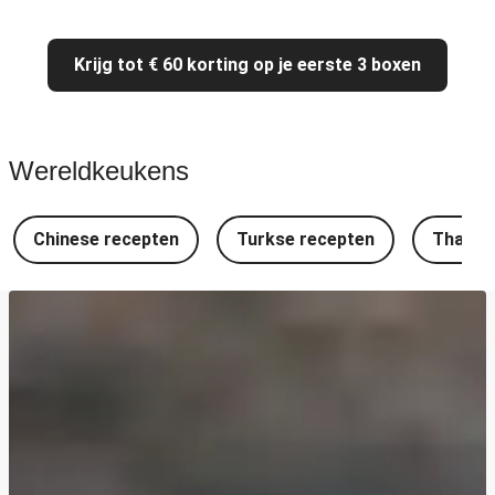
Krijg tot € 60 korting op je eerste 3 boxen
Wereldkeukens
Chinese recepten
Turkse recepten
Thaise