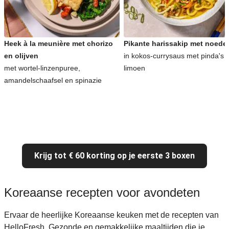
Heek à la meunière met chorizo
Pikante harissakip met noede
en olijven
in kokos-currysaus met pinda's 
met wortel-linzenpuree,
limoen
amandelschaafsel en spinazie
Krijg tot € 60 korting op je eerste 3 boxen
Koreaanse recepten voor avondeten
Ervaar de heerlijke Koreaanse keuken met de recepten van
HelloFresh. Gezonde en gemakkelijke maaltijden die je