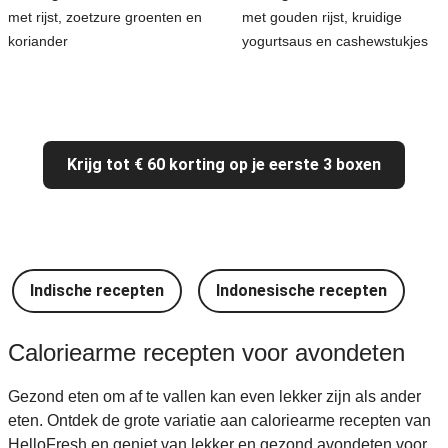
met rijst, zoetzure groenten en
met gouden rijst, kruidige
koriander
yogurtsaus en cashewstukjes
Krijg tot € 60 korting op je eerste 3 boxen
Indische recepten
Indonesische recepten
I
Caloriearme recepten voor avondeten
Gezond eten om af te vallen kan even lekker zijn als ander
eten. Ontdek de grote variatie aan caloriearme recepten van
HelloFresh en geniet van lekker en gezond avondeten voor