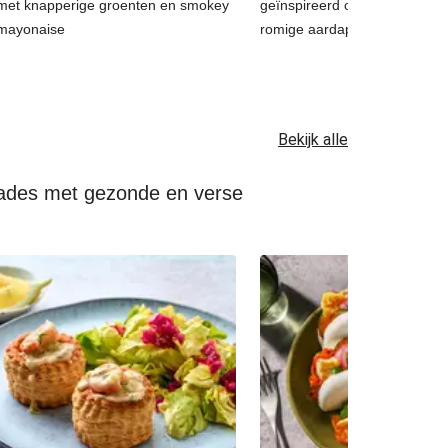
met knapperige groenten en smokey
geïnspireerd op coq au vin, 
mayonaise
romige aardappelpuree
Bekijk alle
lades met gezonde en verse