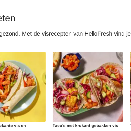
eten
el gezond. Met de visrecepten van HelloFresh vind j
okante vis en
Taco's met krokant gebakken vis