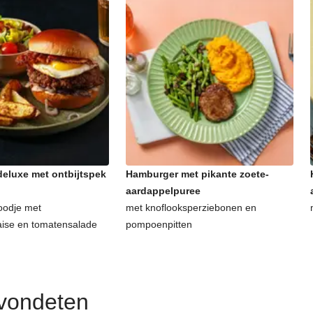
eluxe met ontbijtspek
Hamburger met pikante zoete-
aardappelpuree
oodje met
met knoflooksperziebonen en
aise en tomatensalade
pompoenpitten
avondeten