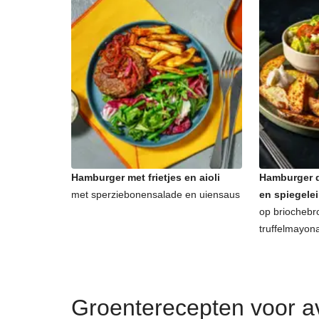
Hamburger met frietjes en aioli
Hamburger d
met sperziebonensalade en uiensaus
en spiegelei
op briochebr
truffelmayon
Groenterecepten voor 