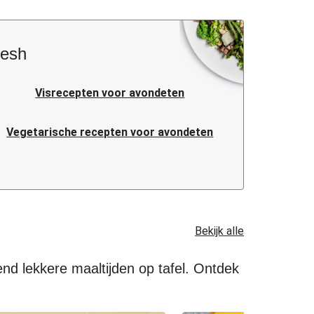
resh
Visrecepten voor avondeten
Vegetarische recepten voor avondeten
Caloriearme recepten voor avondeten
Makkelijke recepten voor avondeten
Bekijk alle
Koreaanse recepten voor avondeten
end lekkere maaltijden op tafel. Ontdek