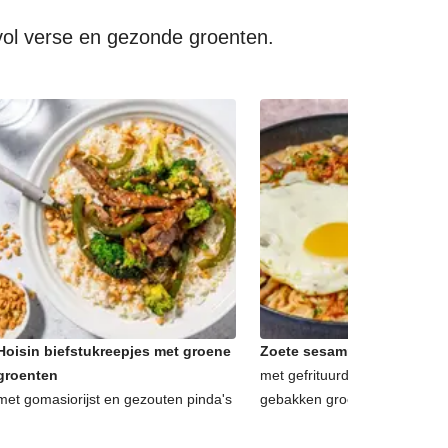
vol verse en gezonde groenten.
Hoisin biefstukreepjes met groene
Zoete sesamnoedels met sp
groenten
met gefrituurde uitjes, korian
met gomasiorijst en gezouten pinda's
gebakken groenten