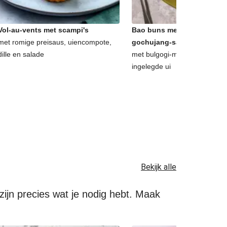
Vol-au-vents met scampi's
Bao buns met halloumi en 
met romige preisaus, uiencompote,
gochujang-salade
dille en salade
met bulgogi-mayonaise, kori
ingelegde ui
Bekijk alle
ijn precies wat je nodig hebt. Maak