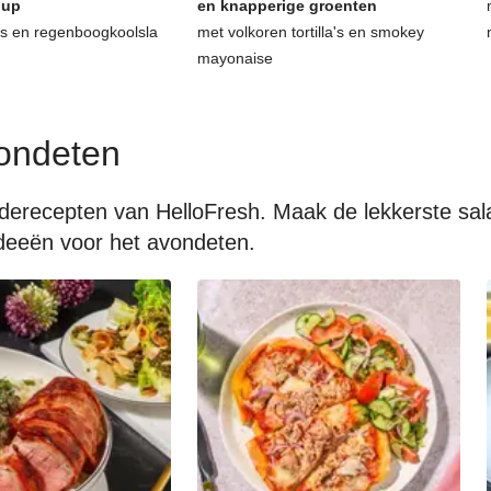
hup
en knapperige groenten
as en regenboogkoolsla
met volkoren tortilla's en smokey
mayonaise
ondeten
aderecepten van HelloFresh. Maak de lekkerste sa
 ideeën voor het avondeten.