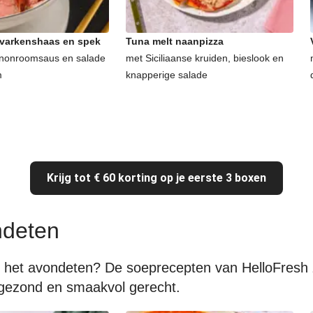
 varkenshaas en spek
Tuna melt naanpizza
nonroomsaus en salade
met Siciliaanse kruiden, bieslook en
m
knapperige salade
Krijg tot € 60 korting op je eerste 3 boxen
ndeten
 het avondeten? De soeprecepten van HelloFresh z
 gezond en smaakvol gerecht.