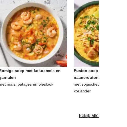
Romige soep met kokosmelk en
Fusion soep à la dahl met
garnalen
naancroutons
met mais, patatjes en bieslook
met sojascheuten, pinda's, l
koriander
Bekijk alle