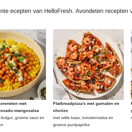
oente ecepten van HelloFresh. Avondeten recepten 
ererwten met
Flatbreadpizza's met garnalen en
avocado-mangosalsa
chorizo
bulgur, groene saus en
met witte kaas, tomatensalsa en
en
groene puntpaprika