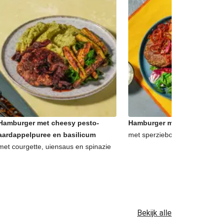
Hamburger met cheesy pesto-
Hamburger met frietjes en a
aardappelpuree en basilicum
met sperziebonensalade en 
met courgette, uiensaus en spinazie
Bekijk alle