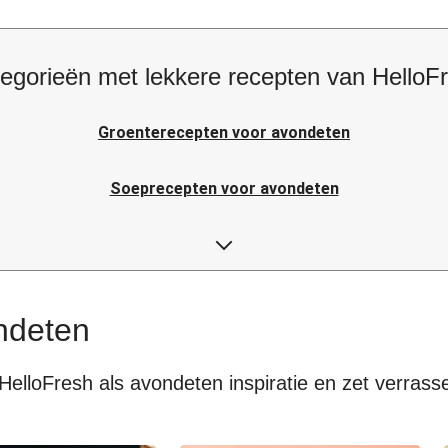
egorieën met lekkere recepten van HelloF
Groenterecepten voor avondeten
Soeprecepten voor avondeten
Rijstrecepten voor avondeten
Japanse recepten voor avondeten
ndeten
HelloFresh als avondeten inspiratie en zet verrass