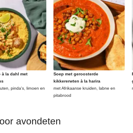
 à la dahl met
Soep met geroosterde
ns
kikkererwten à la harira
uten, pinda's, limoen en
met Afrikaanse kruiden, labne en
pitabrood
voor avondeten