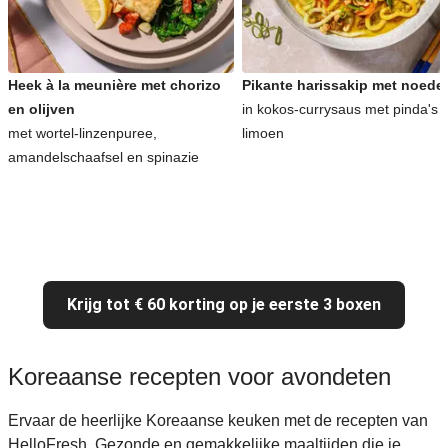
Heek à la meunière met chorizo
Pikante harissakip met noede
en olijven
in kokos-currysaus met pinda's 
met wortel-linzenpuree,
limoen
amandelschaafsel en spinazie
Krijg tot € 60 korting op je eerste 3 boxen
Koreaanse recepten voor avondeten
Ervaar de heerlijke Koreaanse keuken met de recepten van
HelloFresh. Gezonde en gemakkelijke maaltijden die je