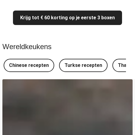
Krijg tot € 60 korting op je eerste 3 boxen
Wereldkeukens
Chinese recepten
Turkse recepten
Thaise