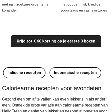
met rijst, zoetzure groenten en
met gouden rijst, kruidige
koriander
yogurtsaus en cashewstukjes
Krijg tot € 60 korting op je eerste 3 boxen
Indische recepten
Indonesische recepten
I
Caloriearme recepten voor avondeten
Gezond eten om af te vallen kan even lekker zijn als ander
eten. Ontdek de grote variatie aan caloriearme recepten van
HelloFresh en geniet van lekker en gezond avondeten voor