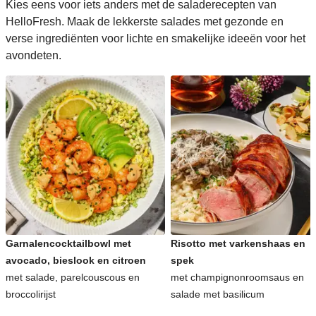
Kies eens voor iets anders met de saladerecepten van
HelloFresh. Maak de lekkerste salades met gezonde en
verse ingrediënten voor lichte en smakelijke ideeën voor het
avondeten.
Garnalencocktailbowl met
Risotto met varkenshaas en
avocado, bieslook en citroen
spek
met salade, parelcouscous en
met champignonroomsaus en
broccolirijst
salade met basilicum