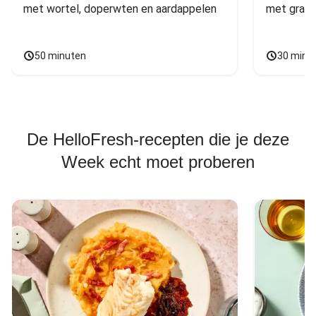
met wortel, doperwten en aardappelen
met grana
50 minuten
30 minu
De HelloFresh-recepten die je deze
Week echt moet proberen