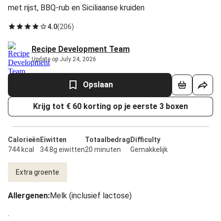
met rijst, BBQ-rub en Siciliaanse kruiden
4.0
(
206
)
Recipe Development Team
Update op July 24, 2026
Opslaan
Krijg tot € 60 korting op je eerste 3 boxen
Calorieën
Eiwitten
Totaalbedrag
Difficulty
744 kcal
34.8g eiwitten
20 minuten
Gemakkelijk
Extra groente
Allergenen
:
Melk (inclusief lactose)
.