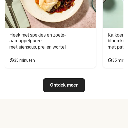
Heek met spekjes en zoete-
Kalkoen m
aardappelpuree
bloemkoo
met uiensaus, prei en wortel
met patat
35 minuten
35 minu
Ontdek meer