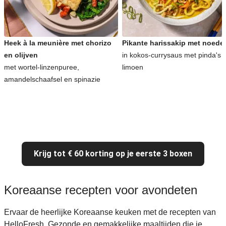
Heek à la meunière met chorizo
Pikante harissakip met noede
en olijven
in kokos-currysaus met pinda's 
met wortel-linzenpuree,
limoen
amandelschaafsel en spinazie
Krijg tot € 60 korting op je eerste 3 boxen
Koreaanse recepten voor avondeten
Ervaar de heerlijke Koreaanse keuken met de recepten van
HelloFresh. Gezonde en gemakkelijke maaltijden die je