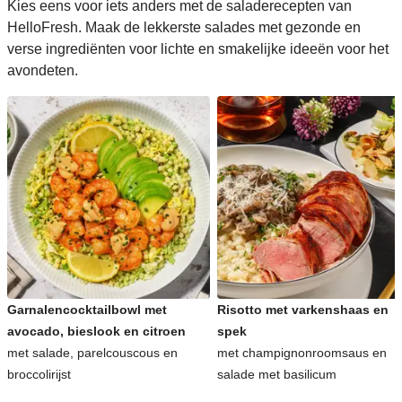
Kies eens voor iets anders met de saladerecepten van
HelloFresh. Maak de lekkerste salades met gezonde en
verse ingrediënten voor lichte en smakelijke ideeën voor het
avondeten.
Garnalencocktailbowl met
Risotto met varkenshaas en
avocado, bieslook en citroen
spek
met salade, parelcouscous en
met champignonroomsaus en
broccolirijst
salade met basilicum