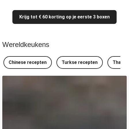
Krijg tot € 60 korting op je eerste 3 boxen
Wereldkeukens
Chinese recepten
Turkse recepten
Thaise