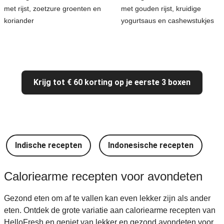
met rijst, zoetzure groenten en
met gouden rijst, kruidige
koriander
yogurtsaus en cashewstukjes
Krijg tot € 60 korting op je eerste 3 boxen
Indische recepten
Indonesische recepten
I
Caloriearme recepten voor avondeten
Gezond eten om af te vallen kan even lekker zijn als ander
eten. Ontdek de grote variatie aan caloriearme recepten van
HelloFresh en geniet van lekker en gezond avondeten voor