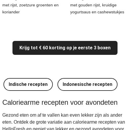
met rijst, zoetzure groenten en
met gouden rijst, kruidige
koriander
yogurtsaus en cashewstukjes
Krijg tot € 60 korting op je eerste 3 boxen
Indische recepten
Indonesische recepten
I
Caloriearme recepten voor avondeten
Gezond eten om af te vallen kan even lekker zijn als ander
eten. Ontdek de grote variatie aan caloriearme recepten van
HelloFresh en geniet van lekker en gezond avondeten voor