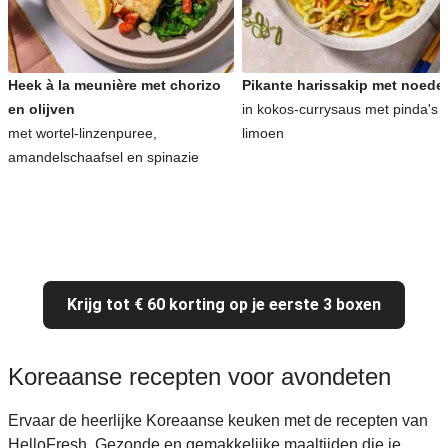
Heek à la meunière met chorizo
Pikante harissakip met noede
en olijven
in kokos-currysaus met pinda's 
met wortel-linzenpuree,
limoen
amandelschaafsel en spinazie
Krijg tot € 60 korting op je eerste 3 boxen
Koreaanse recepten voor avondeten
Ervaar de heerlijke Koreaanse keuken met de recepten van
HelloFresh. Gezonde en gemakkelijke maaltijden die je