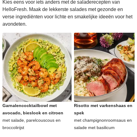
Kies eens voor iets anders met de saladerecepten van
HelloFresh. Maak de lekkerste salades met gezonde en
verse ingrediënten voor lichte en smakelijke ideeën voor het
avondeten.
Garnalencocktailbowl met
Risotto met varkenshaas en
avocado, bieslook en citroen
spek
met salade, parelcouscous en
met champignonroomsaus en
broccolirijst
salade met basilicum