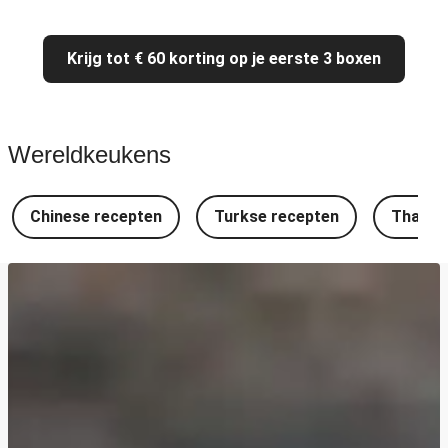
Krijg tot € 60 korting op je eerste 3 boxen
Wereldkeukens
Chinese recepten
Turkse recepten
Thaise