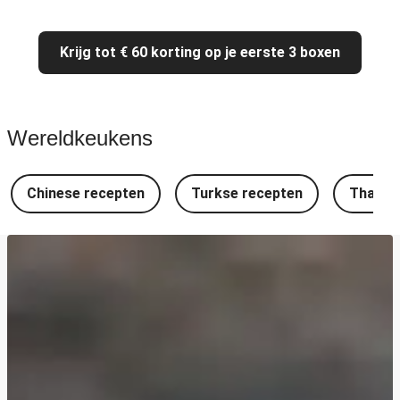
Krijg tot € 60 korting op je eerste 3 boxen
Wereldkeukens
Chinese recepten
Turkse recepten
Thaise