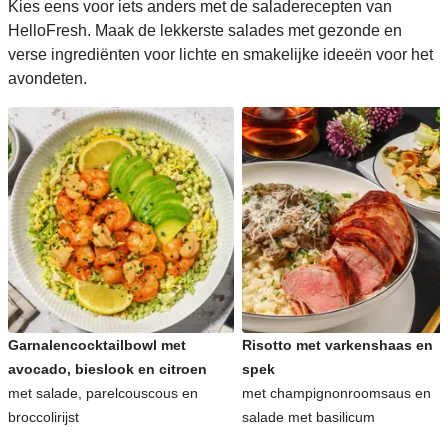
Kies eens voor iets anders met de saladerecepten van
HelloFresh. Maak de lekkerste salades met gezonde en
verse ingrediënten voor lichte en smakelijke ideeën voor het
avondeten.
Garnalencocktailbowl met
Risotto met varkenshaas en
avocado, bieslook en citroen
spek
met salade, parelcouscous en
met champignonroomsaus en
broccolirijst
salade met basilicum