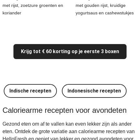
met rijst, zoetzure groenten en
met gouden rijst, kruidige
koriander
yogurtsaus en cashewstukjes
Krijg tot € 60 korting op je eerste 3 boxen
Indische recepten
Indonesische recepten
I
Caloriearme recepten voor avondeten
Gezond eten om af te vallen kan even lekker zijn als ander
eten. Ontdek de grote variatie aan caloriearme recepten van
HelloFresh en geniet van lekker en gezond avondeten voor