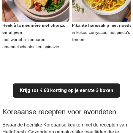
Heek à la meunière met chorizo
Pikante harissakip met noede
en olijven
in kokos-currysaus met pinda's 
met wortel-linzenpuree,
limoen
amandelschaafsel en spinazie
Krijg tot € 60 korting op je eerste 3 boxen
Koreaanse recepten voor avondeten
Ervaar de heerlijke Koreaanse keuken met de recepten van
HelloFresh. Gezonde en gemakkelijke maaltijden die je