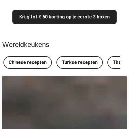
Krijg tot € 60 korting op je eerste 3 boxen
Wereldkeukens
Chinese recepten
Turkse recepten
Thaise