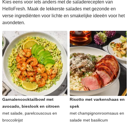
Kies eens voor iets anders met de saladerecepten van
HelloFresh. Maak de lekkerste salades met gezonde en
verse ingrediënten voor lichte en smakelijke ideeën voor het
avondeten.
Garnalencocktailbowl met
Risotto met varkenshaas en
avocado, bieslook en citroen
spek
met salade, parelcouscous en
met champignonroomsaus en
broccolirijst
salade met basilicum