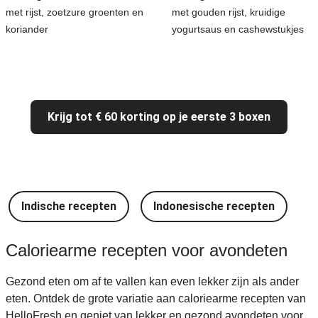
met rijst, zoetzure groenten en
met gouden rijst, kruidige
koriander
yogurtsaus en cashewstukjes
Krijg tot € 60 korting op je eerste 3 boxen
Indische recepten
Indonesische recepten
I
Caloriearme recepten voor avondeten
Gezond eten om af te vallen kan even lekker zijn als ander
eten. Ontdek de grote variatie aan caloriearme recepten van
HelloFresh en geniet van lekker en gezond avondeten voor