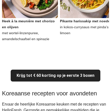
Heek à la meunière met chorizo
Pikante harissakip met noede
en olijven
in kokos-currysaus met pinda's 
met wortel-linzenpuree,
limoen
amandelschaafsel en spinazie
Krijg tot € 60 korting op je eerste 3 boxen
Koreaanse recepten voor avondeten
Ervaar de heerlijke Koreaanse keuken met de recepten van
HelloFresh. Gezonde en gemakkelijke maaltijden die je