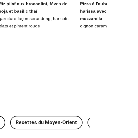
Riz pilaf aux broccolini, fèves de
Pizza à l'aubergine laquée à
soja et basilic thaï
harissa avec chou frisé &
garniture façon serundeng, haricots
mozzarella
plats et piment rouge
oignon caramélisé et ras el h
Recettes du Moyen-Orient
Recettes traditionn