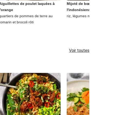
Aiguillettes de poulet laquées à
Mijoté de bœuf au lait de c
l'orange
l'indonésienne
quartiers de pommes de terre au
riz, légumes marinés et coria
romarin et brocoli rôti
Voir toutes