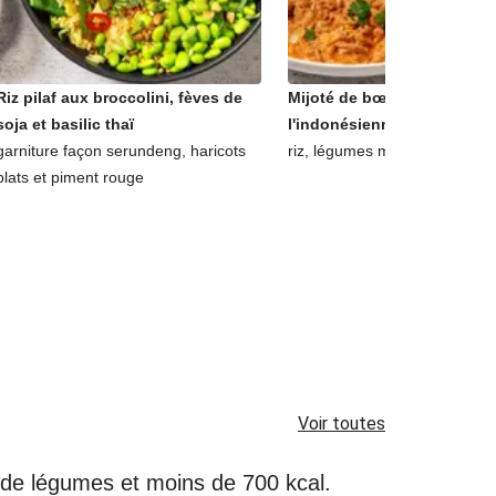
Riz pilaf aux broccolini, fèves de
Mijoté de bœuf au lait de c
soja et basilic thaï
l'indonésienne
garniture façon serundeng, haricots
riz, légumes marinés et coria
plats et piment rouge
Voir toutes
é de légumes et moins de 700 kcal.