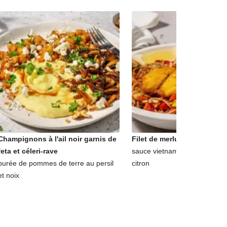
Champignons à l'ail noir garnis de
Filet de merlu et nouilles s
feta et céleri-rave
sauce vietnamienne, cacahuè
purée de pommes de terre au persil
citron
et noix