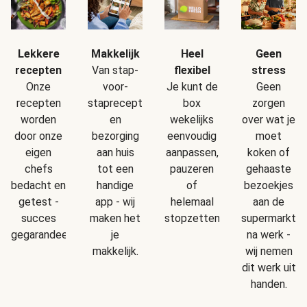
Makkelijk
Geen
Lekkere
Heel
Van stap-
stress
recepten
flexibel
voor-
Geen
Onze
Je kunt de
staprecepten
zorgen
recepten
box
en
over wat je
worden
wekelijks
bezorging
moet
door onze
eenvoudig
aan huis
koken of
eigen
aanpassen,
tot een
gehaaste
chefs
pauzeren
handige
bezoekjes
bedacht en
of
app - wij
aan de
getest -
helemaal
maken het
supermarkt
succes
stopzetten.
je
na werk -
gegarandeerd!
makkelijk.
wij nemen
dit werk uit
handen.