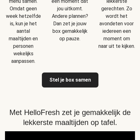
menu samen.
een moment dat
lekkerste
Omdat geen
jou uitkomt.
gerechten. Zo
week hetzelfde
Andere plannen?
wordt het
is, kun je het
Dan zet je jouw
avondeten voor
aantal
box gemakkelijk
iedereen een
maaltijden en
op pauze.
moment om
personen
naar uit te kijken.
wekelijks
aanpassen.
Stel je box samen
Met HelloFresh zet je gemakkelijk de
lekkerste maaltijden op tafel.