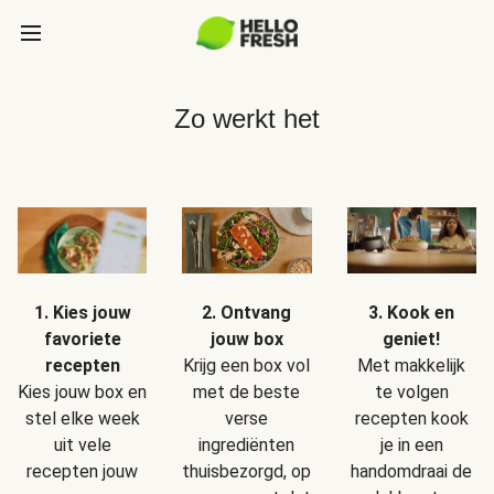
Zo werkt het
1. Kies jouw
2. Ontvang
3. Kook en
favoriete
jouw box
geniet!
recepten
Krijg een box vol
Met makkelijk
Kies jouw box en
met de beste
te volgen
stel elke week
verse
recepten kook
uit vele
ingrediënten
je in een
recepten jouw
thuisbezorgd, op
handomdraai de