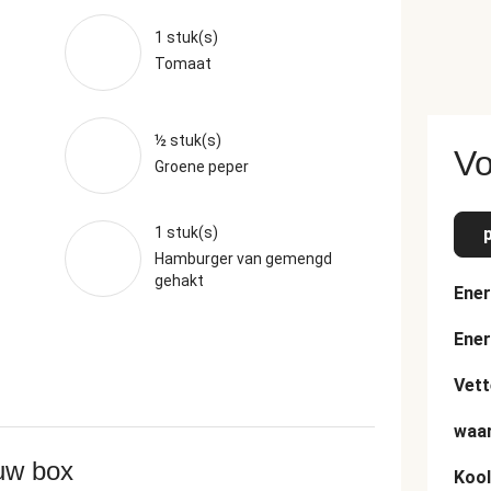
1 stuk(s)
Tomaat
½ stuk(s)
Vo
Groene peper
1 stuk(s)
Hamburger van gemengd
gehakt
Ener
Ener
Vett
waar
ouw box
Kool