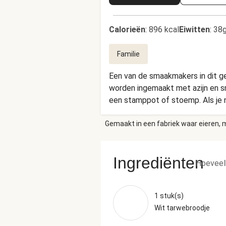
Calorieën
:
896 kcal
Eiwitten
:
38g
Familie
Een van de smaakmakers in dit ger
worden ingemaakt met azijn en sm
een stamppot of stoemp. Als je n
Gemaakt in een fabriek waar eieren, m
Ingrediënten
Hoeveel
1 stuk(s)
Wit tarwebroodje