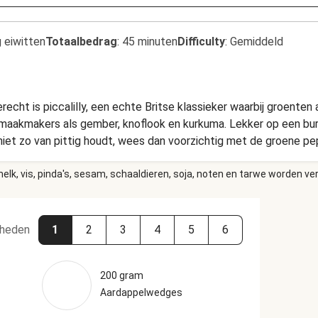
 eiwitten
Totaalbedrag
:
45 minuten
Difficulty
:
Gemiddeld
echt is piccalilly, een echte Britse klassieker waarbij groenten 
aakmakers als gember, knoflook en kurkuma. Lekker op een burg
iet zo van pittig houdt, wees dan voorzichtig met de groene pe
elk, vis, pinda's, sesam, schaaldieren, soja, noten en tarwe worden ve
heden
1
2
3
4
5
6
200 gram
Aardappelwedges