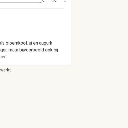
als bloemkool, ui en augurk
er, maar bijvoorbeeld ook bij
per.
rwerkt.