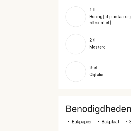
1 tl
Honing [of plantaardig
alternatief]
2 tl
Mosterd
½ el
Olijfolie
Benodigdhede
•
Bakpapier
•
Bakplaat
•