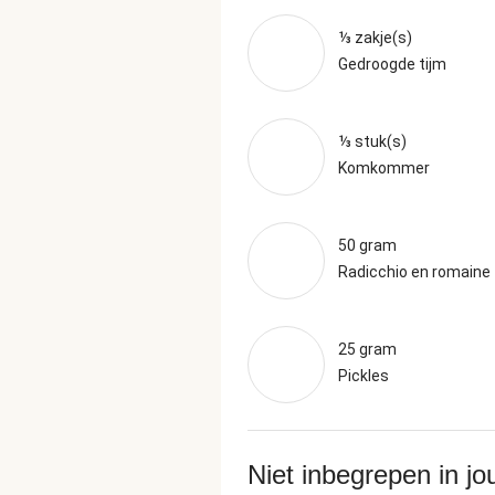
⅓ zakje(s)
Gedroogde tijm
⅓ stuk(s)
Komkommer
50 gram
Radicchio en romaine
25 gram
Pickles
Niet inbegrepen in j