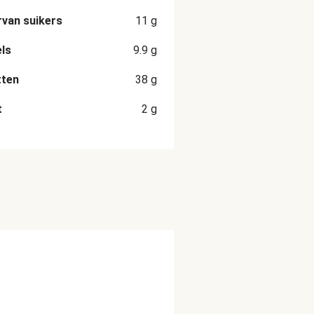
van suikers
11
g
ls
9.9
g
tten
38
g
t
2
g