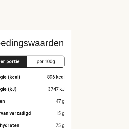
edingswaarden
per portie
per 100g
gie (kcal)
896
kcal
gie (kJ)
3747
kJ
en
47
g
van verzadigd
15
g
hydraten
75
g