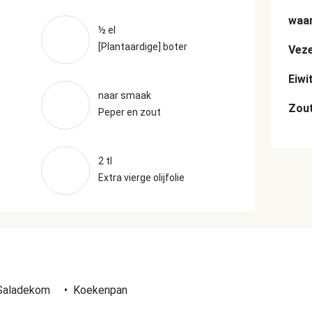
waar
½ el
[Plantaardige] boter
Veze
Eiwi
naar smaak
Zou
Peper en zout
2 tl
Extra vierge olijfolie
n
Saladekom
•
Koekenpan