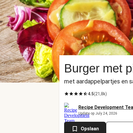
Burger met pi
met aardappelpartjes en s
4.5
(
21,8k
)
Recipe Development Te
Update op July 24, 2026
Opslaan