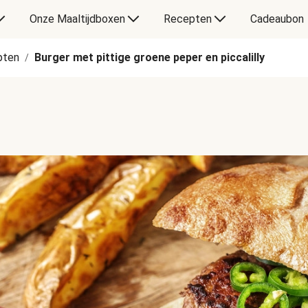
Onze Maaltijdboxen
Recepten
Cadeaubon
pten
Burger met pittige groene peper en piccalilly
/