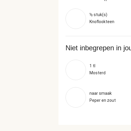
½ stuk(s)
Knoflookteen
Niet inbegrepen in j
1 tl
Mosterd
naar smaak
Peper en zout