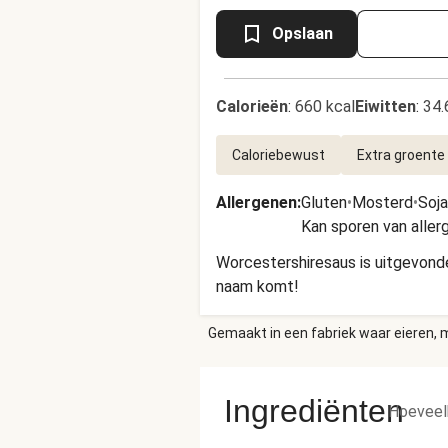
Opslaan
Calorieën
:
660 kcal
Eiwitten
:
34.
Caloriebewust
Extra groente
Allergenen
:
Gluten
•
Mosterd
•
Soja
Kan sporen van alle
Worcestershiresaus is uitgevonde
naam komt!
Gemaakt in een fabriek waar eieren, m
Ingrediënten
Hoeveel