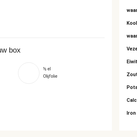
waar
Kool
waar
ouw box
Veze
Eiwi
½ el
Zou
Olijfolie
Pot
Cal
Iron