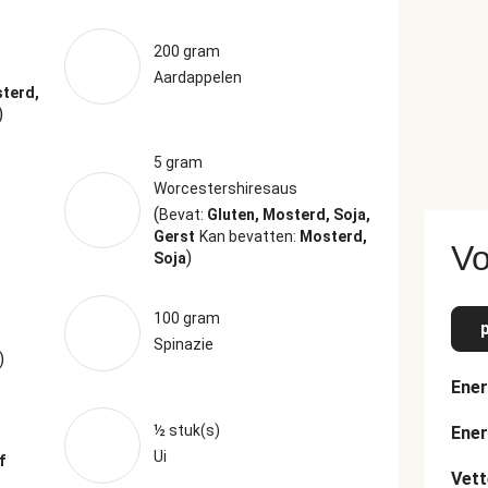
200 gram
Aardappelen
sterd,
)
5 gram
Worcestershiresaus
(
Bevat:
Gluten, Mosterd, Soja,
Gerst
Kan bevatten:
Mosterd,
Vo
)
Soja
100 gram
Spinazie
)
Ener
½ stuk(s)
Ener
Ui
f
Vett