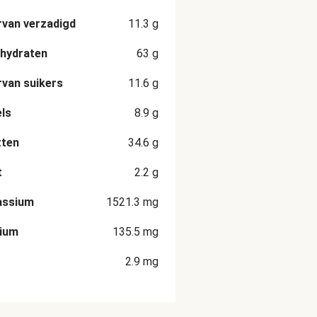
van verzadigd
11.3
g
hydraten
63
g
van suikers
11.6
g
ls
8.9
g
tten
34.6
g
t
2.2
g
assium
1521.3
mg
cium
135.5
mg
2.9
mg