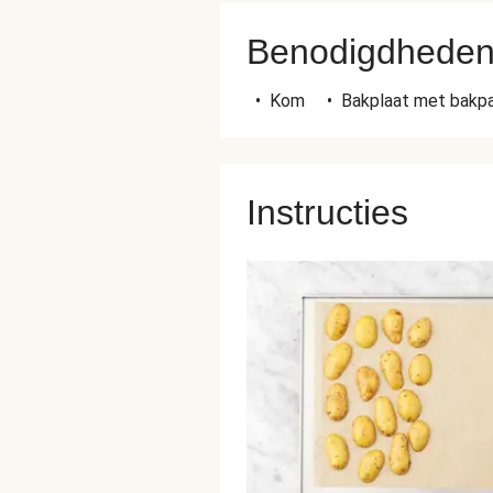
Benodigdhede
•
Kom
•
Bakplaat met bakpa
Instructies