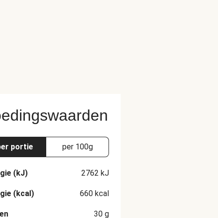
edingswaarden
per portie
per 100g
gie (kJ)
2762
kJ
gie (kcal)
660
kcal
en
30
g