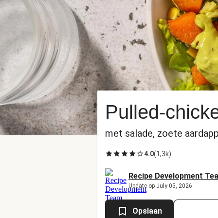
Pulled-chic
met salade, zoete aardapp
4.0
(
1,3k
)
Recipe Development Te
Update op July 05, 2026
Opslaan