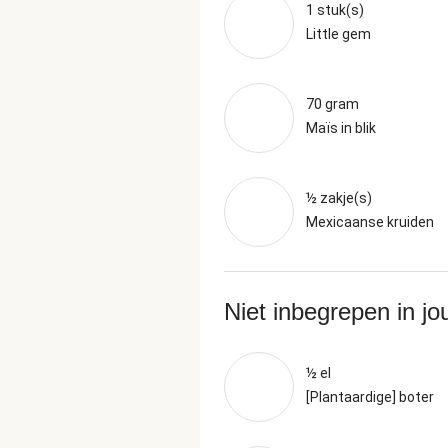
1 stuk(s)
Little gem
70 gram
Maïs in blik
½ zakje(s)
Mexicaanse kruiden
Niet inbegrepen in j
½ el
[Plantaardige] boter