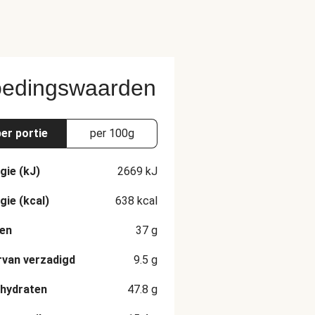
edingswaarden
per portie
per 100g
gie (kJ)
2669
kJ
gie (kcal)
638
kcal
en
37
g
van verzadigd
9.5
g
hydraten
47.8
g