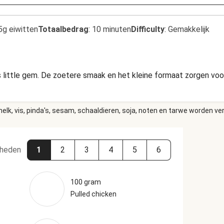
5g eiwitten
Totaalbedrag
:
10 minuten
Difficulty
:
Gemakkelijk
s little gem. De zoetere smaak en het kleine formaat zorgen voor
elk, vis, pinda's, sesam, schaaldieren, soja, noten en tarwe worden ve
heden
1
2
3
4
5
6
100 gram
Pulled chicken