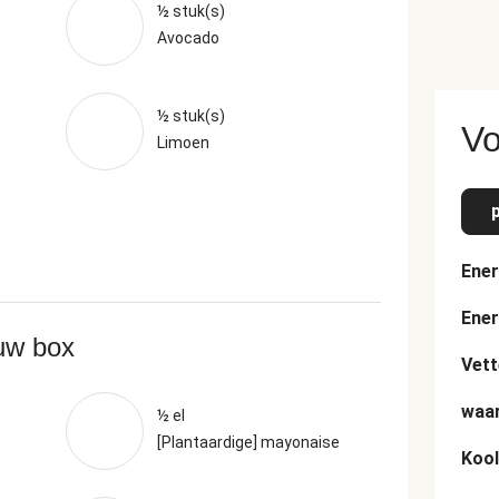
½ stuk(s)
Avocado
½ stuk(s)
Vo
Limoen
Ener
Ener
ouw box
Vett
waar
½ el
[Plantaardige] mayonaise
Kool