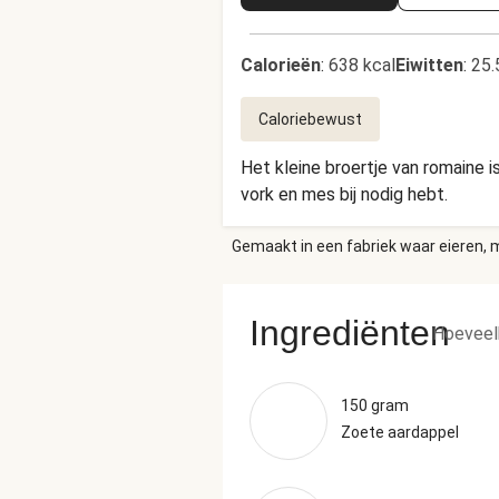
Calorieën
:
638 kcal
Eiwitten
:
25.
Caloriebewust
Het kleine broertje van romaine i
vork en mes bij nodig hebt.
Gemaakt in een fabriek waar eieren, m
Ingrediënten
Hoeveel
150 gram
Zoete aardappel