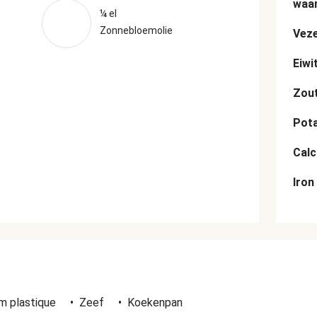
waar
¼ el
Zonnebloemolie
Veze
Eiwi
Zou
Pot
Cal
Iron
n
lm plastique
•
Zeef
•
Koekenpan