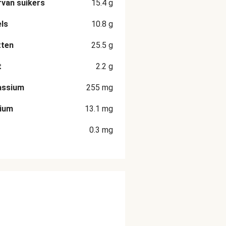
van suikers
15.4
g
ls
10.8
g
tten
25.5
g
t
2.2
g
assium
255
mg
cium
13.1
mg
0.3
mg