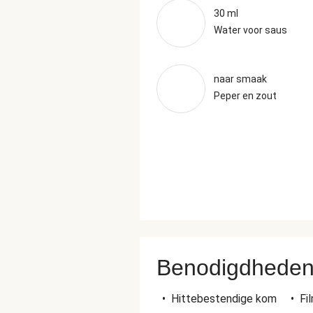
30 ml
Water voor saus
naar smaak
Peper en zout
Benodigdhede
•
Hittebestendige kom
•
Fi