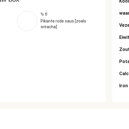
Kool
waar
½ tl
Pikante rode saus [zoals
Veze
sriracha]
Eiwi
Zou
Pot
Cal
Iron
n