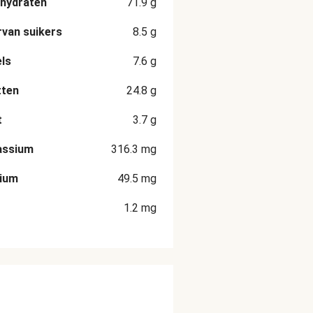
hydraten
71.9
g
van suikers
8.5
g
ls
7.6
g
tten
24.8
g
t
3.7
g
assium
316.3
mg
cium
49.5
mg
1.2
mg