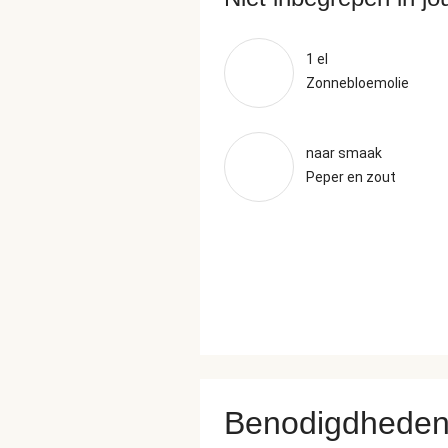
1 el
Zonnebloemolie
naar smaak
Peper en zout
Benodigdhede