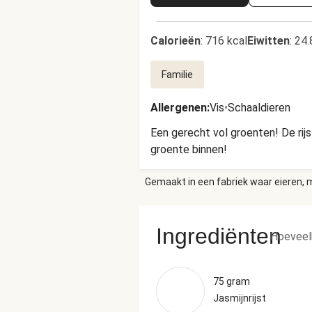
Calorieën
:
716 kcal
Eiwitten
:
24.
Familie
Allergenen
:
Vis
•
Schaaldieren
Een gerecht vol groenten! De rij
groente binnen!
Gemaakt in een fabriek waar eieren, m
Ingrediënten
Hoeveel
75 gram
Jasmijnrijst