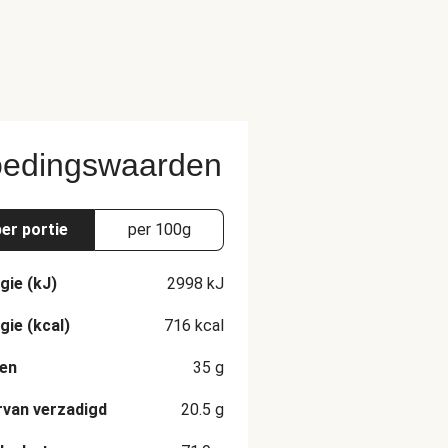
edingswaarden
per portie
per 100g
gie (kJ)
2998
kJ
gie (kcal)
716
kcal
en
35
g
van verzadigd
20.5
g