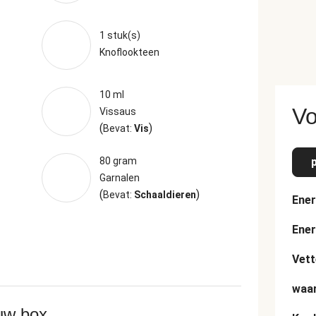
1 stuk(s)
Knoflookteen
10 ml
Vo
Vissaus
(
)
Bevat:
Vis
80 gram
Garnalen
(
)
Bevat:
Schaaldieren
Ener
Ener
Vett
waar
ouw box