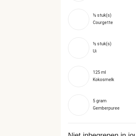
½ stuk(s)
Courgette
½ stuk(s)
Ui
125 ml
Kokosmelk
5 gram
Gemberpuree
Niet inbegrepen in j