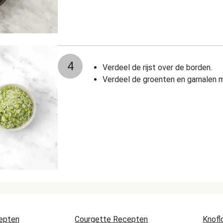
4
Verdeel de rijst over de borden.
Verdeel de groenten en garnalen me
epten
Courgette Recepten
Knofl