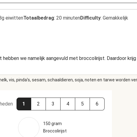
8g eiwitten
Totaalbedrag
:
20 minuten
Difficulty
:
Gemakkelijk
st hebben we namelijk aangevuld met broccolirijst. Daardoor kri
elk, vis, pinda's, sesam, schaaldieren, soja, noten en tarwe worden ve
heden
1
2
3
4
5
6
150 gram
Broccolirijst