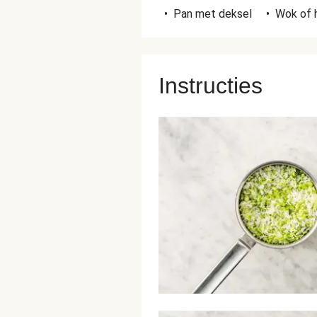
•
Pan met deksel
•
Wok of 
Instructies