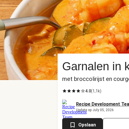
Garnalen in 
met broccolirijst en courg
4.0
(
1,1k
)
Recipe Development Te
Update op July 05, 2026
Opslaan