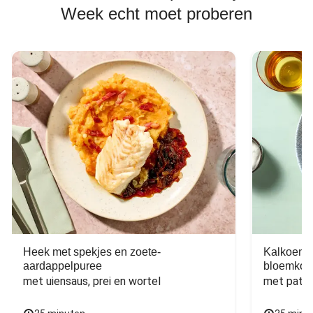
Week echt moet proberen
Heek met spekjes en zoete-
Kalkoen m
aardappelpuree
bloemkoo
met uiensaus, prei en wortel
met patat