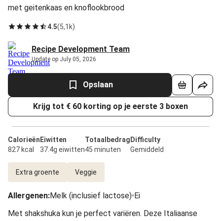
met geitenkaas en knoflookbrood
4.5
(
5,1k
)
Recipe Development Team
Update op July 05, 2026
Opslaan
Krijg tot € 60 korting op je eerste 3 boxen
Calorieën
Eiwitten
Totaalbedrag
Difficulty
827 kcal
37.4g eiwitten
45 minuten
Gemiddeld
Extra groente
Veggie
Allergenen
:
Melk (inclusief lactose)
•
Ei
Met shakshuka kun je perfect variëren. Deze Italiaanse