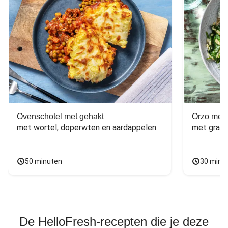
Ovenschotel met gehakt
Orzo met 
met wortel, doperwten en aardappelen
met grana
50 minuten
30 minu
De HelloFresh-recepten die je deze