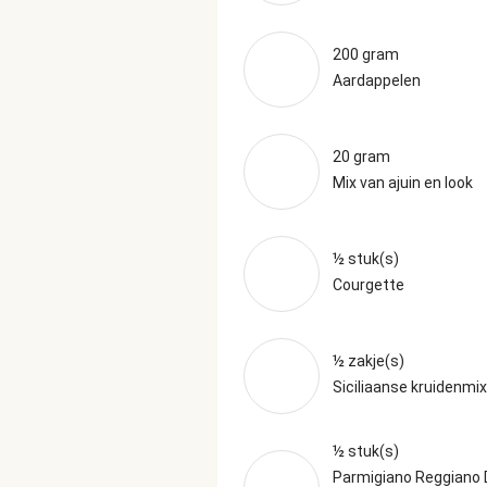
200 gram
Aardappelen
20 gram
Mix van ajuin en look
½ stuk(s)
Courgette
½ zakje(s)
Siciliaanse kruidenmix
½ stuk(s)
Parmigiano Reggiano