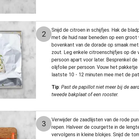
Snijd de citroen in schijfjes. Hak de blad
2
met de huid naar beneden op een groot v
bovenkant van de dorade op smaak met 
zout. Leg enkele citroenschijfjes op de v
persoon apart voor later. Besprenkel de
olijfolie per persoon. Vouw het pakketje 
laatste 10 - 12 minuten mee met de patat
Tip
:
Past de papillot niet meer bij de aa
tweede bakplaat of een rooster.
Verwijder de zaadlijsten van de rode punt
3
repen.
Halveer de courgette in de lengte 
vervolgens in kleine blokjes.
Snijd de tom