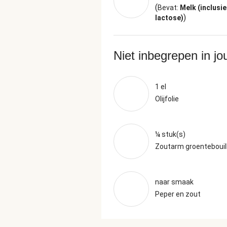
(
Bevat:
Melk (inclusie
)
lactose)
Niet inbegrepen in j
1 el
Olijfolie
¼ stuk(s)
Zoutarm groentebouil
naar smaak
Peper en zout