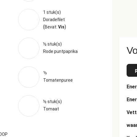
1 stuk(s)
Doradefilet
(
)
Bevat:
Vis
½ stuk(s)
Vo
Rode puntpaprika
⅓
Tomatenpuree
Ener
Ener
½ stuk(s)
Tomaat
Vett
waar
 DOP