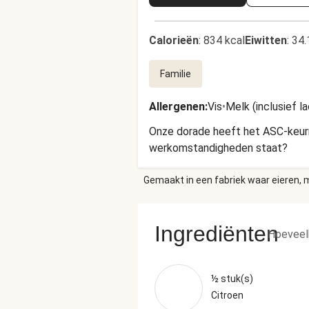
Calorieën
:
834 kcal
Eiwitten
:
34.
Familie
Allergenen
:
Vis
•
Melk (inclusief l
Onze dorade heeft het ASC-keurme
werkomstandigheden staat?
Gemaakt in een fabriek waar eieren, m
Ingrediënten
Hoeveel
½ stuk(s)
Citroen