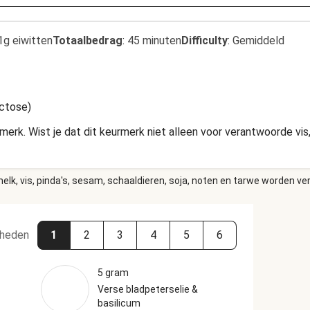
1g eiwitten
Totaalbedrag
:
45 minuten
Difficulty
:
Gemiddeld
actose)
rk. Wist je dat dit keurmerk niet alleen voor verantwoorde vis
elk, vis, pinda's, sesam, schaaldieren, soja, noten en tarwe worden ve
heden
1
2
3
4
5
6
5 gram
Verse bladpeterselie &
basilicum