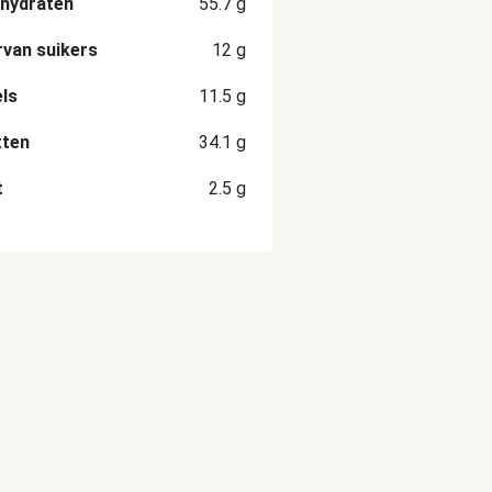
hydraten
55.7
g
van suikers
12
g
ls
11.5
g
tten
34.1
g
t
2.5
g