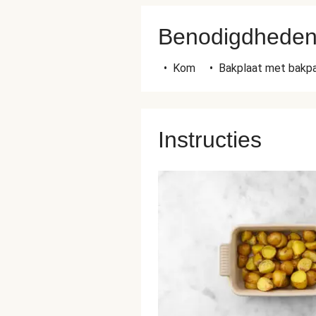
Benodigdhede
•
Kom
•
Bakplaat met bakpa
Instructies