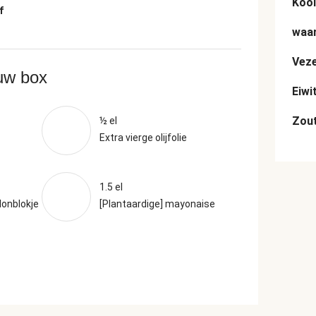
Kool
f
waar
Veze
ouw box
Eiwi
Zou
½ el
Extra vierge olijfolie
1.5 el
lonblokje
[Plantaardige] mayonaise