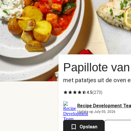
Papillote van
met patatjes uit de oven
4.5
(
273
)
Recipe Development Te
Update op July 05, 2026
Opslaan