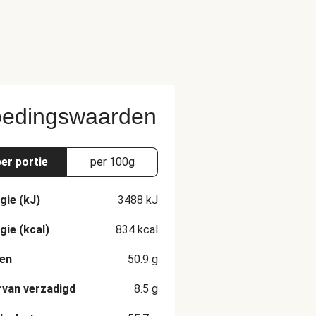
edingswaarden
per portie
per 100g
gie (kJ)
3488
kJ
gie (kcal)
834
kcal
en
50.9
g
van verzadigd
8.5
g