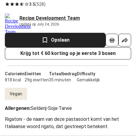
3.5
(
528
)
Recipe Development Team
Update op July 24, 2026
Opslaan
Krijg tot € 60 korting op je eerste 3 boxen
Calorieën
Eiwitten
Totaalbedrag
Difficulty
818 kcal
29g eiwitten
35 minuten
Gemakkelijk
Vegan
Allergenen
:
Selderij
•
Soja
•
Tarwe
Rigatoni - de naam van deze pastasoort komt van het
Italiaanse woord rigato, dat gestreept betekent.