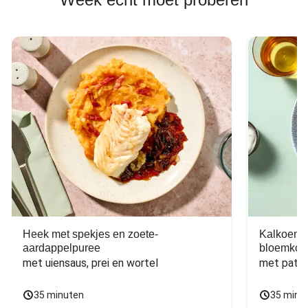
Heek met spekjes en zoete-
Kalkoen m
aardappelpuree
bloemkoo
met uiensaus, prei en wortel
met patat
35 minuten
35 minu