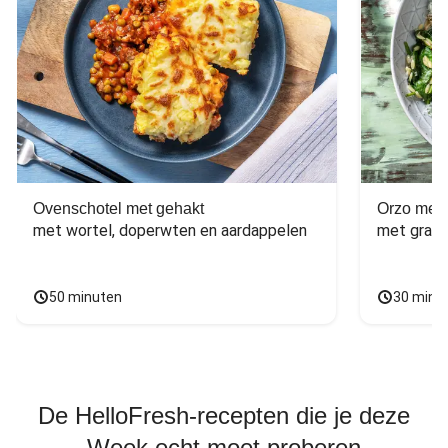
Ovenschotel met gehakt
Orzo met 
met wortel, doperwten en aardappelen
met grana
50 minuten
30 minu
De HelloFresh-recepten die je deze
Week echt moet proberen