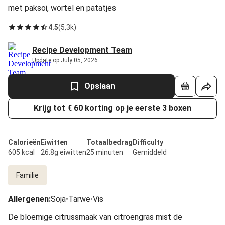
met paksoi, wortel en patatjes
4.5
(
5,3k
)
Recipe Development Team
Update op July 05, 2026
Opslaan
Krijg tot € 60 korting op je eerste 3 boxen
Calorieën
Eiwitten
Totaalbedrag
Difficulty
605 kcal
26.8g eiwitten
25 minuten
Gemiddeld
Familie
Allergenen
:
Soja
•
Tarwe
•
Vis
De bloemige citrussmaak van citroengras mist de