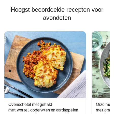
Hoogst beoordeelde recepten voor
avondeten
Ovenschotel met gehakt
Orzo met 
met wortel, doperwten en aardappelen
met grana