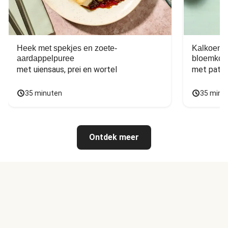
Heek met spekjes en zoete-
Kalkoen m
aardappelpuree
bloemkoo
met uiensaus, prei en wortel
met patat
35 minuten
35 minu
Ontdek meer