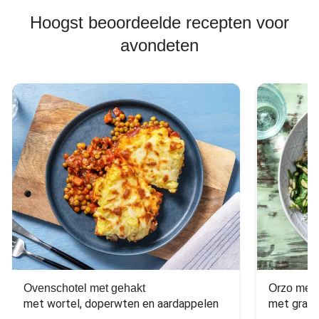
Hoogst beoordeelde recepten voor
avondeten
Ovenschotel met gehakt
Orzo met 
met wortel, doperwten en aardappelen
met grana