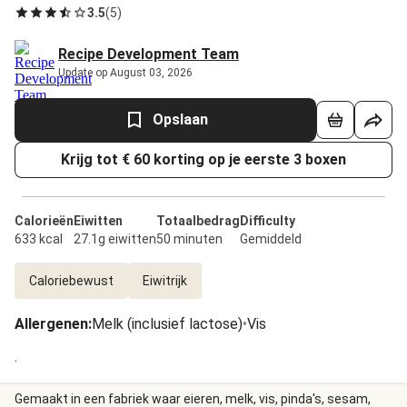
3.5
(
5
)
Recipe Development Team
Update op August 03, 2026
Opslaan
Krijg tot € 60 korting op je eerste 3 boxen
Calorieën
Eiwitten
Totaalbedrag
Difficulty
633 kcal
27.1g eiwitten
50 minuten
Gemiddeld
Caloriebewust
Eiwitrijk
Allergenen
:
Melk (inclusief lactose)
•
Vis
.
Gemaakt in een fabriek waar eieren, melk, vis, pinda's, sesam,