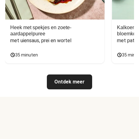
Heek met spekjes en zoete-
Kalkoen m
aardappelpuree
bloemkoo
met uiensaus, prei en wortel
met patat
35 minuten
35 minu
Ontdek meer