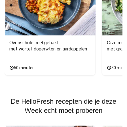
Ovenschotel met gehakt
Orzo met 
met wortel, doperwten en aardappelen
met grana
50 minuten
30 minu
De HelloFresh-recepten die je deze
Week echt moet proberen