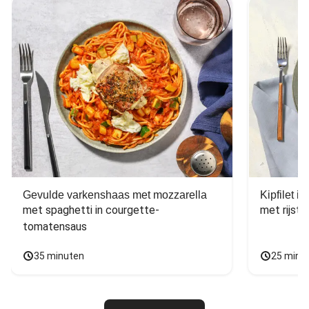
Gevulde varkenshaas met mozzarella
Kipfilet 
met spaghetti in courgette-
met rijst,
tomatensaus
35 minuten
25 minu