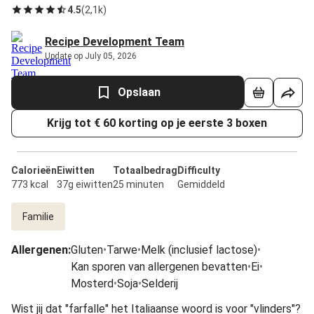
4.5
(
2,1k
)
Recipe Development Team
Update op July 05, 2026
Opslaan
Krijg tot € 60 korting op je eerste 3 boxen
Calorieën
Eiwitten
Totaalbedrag
Difficulty
773 kcal
37g eiwitten
25 minuten
Gemiddeld
Familie
Allergenen
:
Gluten
•
Tarwe
•
Melk (inclusief lactose)
•
Kan sporen van allergenen bevatten
•
Ei
•
Mosterd
•
Soja
•
Selderij
Wist jij dat "farfalle" het Italiaanse woord is voor "vlinders"?