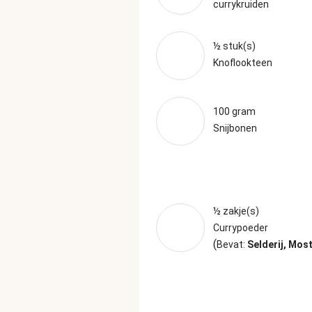
currykruiden
½ stuk(s)
Knoflookteen
100 gram
Snijbonen
½ zakje(s)
Currypoeder
(
Bevat:
Selderij, Mos