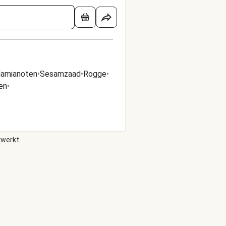
amianoten
•
Sesamzaad
•
Rogge
•
en
•
rwerkt.