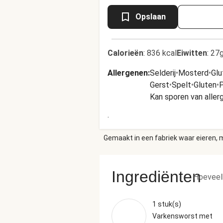
Opslaan
Calorieën
:
836 kcal
Eiwitten
:
27g
Allergenen
:
Selderij
•
Mosterd
•
Glu
Gerst
•
Spelt
•
Gluten
•
P
Kan sporen van alle
.
Gemaakt in een fabriek waar eieren, m
Ingrediënten
Hoeveel
1 stuk(s)
Varkensworst met