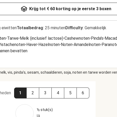
Krijg tot € 60 korting op je eerste 3 boxen
 eiwitten
Totaalbedrag
:
25 minuten
Difficulty
:
Gemakkelijk
ten
•
Tarwe
•
Melk (inclusief lactose)
•
Cashewnoten
•
Pinda's
•
Macad
istachenoten
•
Haver
•
Hazelnoten
•
Noten
•
Amandelnoten
•
Paranot
rgenen bevatten
elk, vis, pinda's, sesam, schaaldieren, soja, noten en tarwe worden ve
heden
1
2
3
4
5
6
½ stuk(s)
Ui