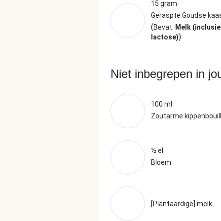
15 gram
Geraspte Goudse kaa
(
Bevat:
Melk (inclusie
)
lactose)
Niet inbegrepen in j
100 ml
Zoutarme kippenbouil
½ el
Bloem
[Plantaardige] melk