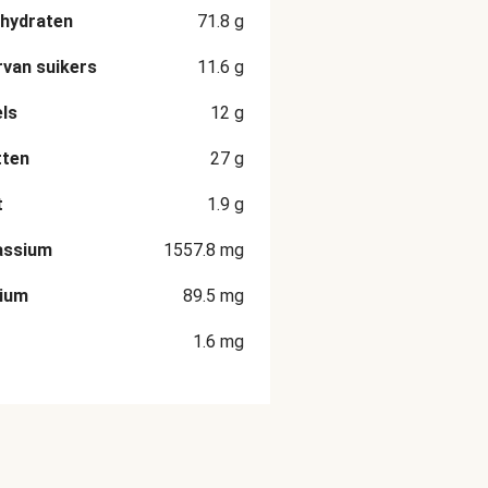
hydraten
71.8
g
van suikers
11.6
g
ls
12
g
tten
27
g
t
1.9
g
assium
1557.8
mg
cium
89.5
mg
1.6
mg