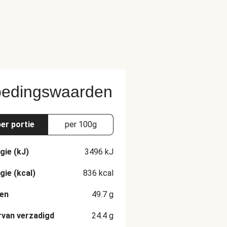
edingswaarden
per portie
per 100g
gie (kJ)
3496
kJ
gie (kcal)
836
kcal
en
49.7
g
van verzadigd
24.4
g