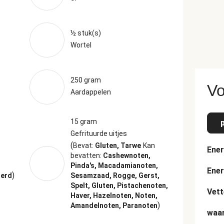
½ stuk(s)
Wortel
250 gram
Vo
Aardappelen
15 gram
Gefrituurde uitjes
(
Bevat:
Gluten, Tarwe
Kan
Ener
bevatten:
Cashewnoten,
Pinda's, Macadamianoten,
Ener
)
terd
Sesamzaad, Rogge, Gerst,
Spelt, Gluten, Pistachenoten,
Vett
Haver, Hazelnoten, Noten,
)
Amandelnoten, Paranoten
waar