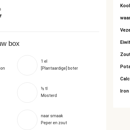
Kool
s
f
waar
Veze
ouw box
Eiwi
Zou
1 el
Pot
lon
[Plantaardige] boter
Cal
½ tl
Iron
Mosterd
naar smaak
Peper en zout