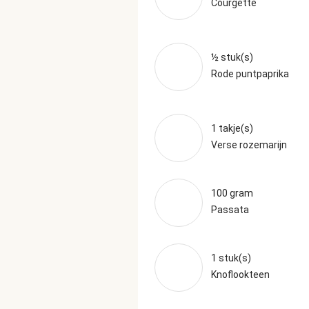
Courgette
½ stuk(s)
Rode puntpaprika
1 takje(s)
Verse rozemarijn
100 gram
Passata
1 stuk(s)
Knoflookteen