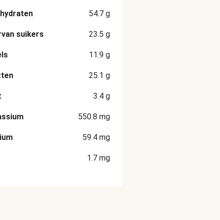
hydraten
54.7
g
van suikers
23.5
g
ls
11.9
g
tten
25.1
g
t
3.4
g
assium
550.8
mg
cium
59.4
mg
1.7
mg