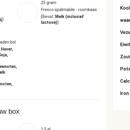
25 gram
Kool
Fresco spalmabile - roomkaas
(
Bevat:
Melk (inclusief
)
ij
waar
)
lactose)
Veze
aden bol
Eiwi
 Haver,
oja,
Zou
ewnoten,
Pot
elk
Cal
noten,
Iron
ouw box
1.5 el