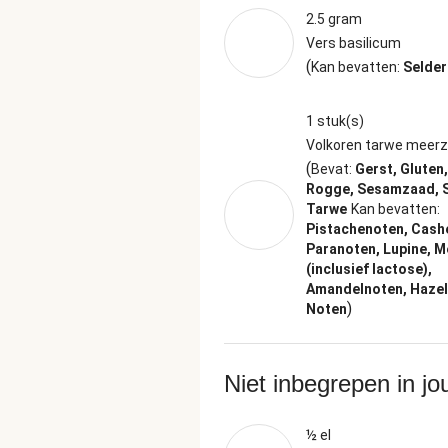
2.5 gram
Vers basilicum
(
Kan bevatten:
Selder
1 stuk(s)
Volkoren tarwe meerz
(
Bevat:
Gerst, Gluten,
Rogge, Sesamzaad, S
Tarwe
Kan bevatten:
Pistachenoten, Cash
Paranoten, Lupine, M
(inclusief lactose),
Amandelnoten, Hazel
)
Noten
Niet inbegrepen in j
½ el