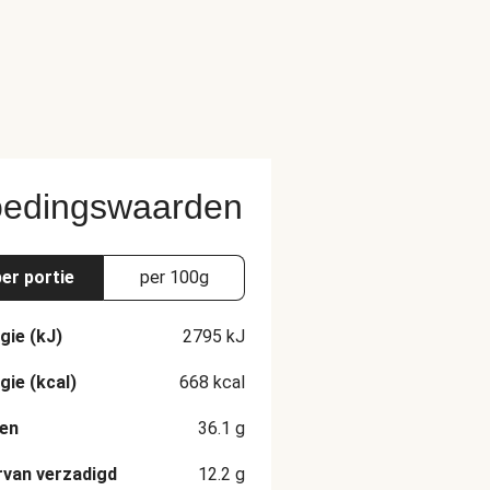
edingswaarden
per portie
per 100g
gie (kJ)
2795
kJ
gie (kcal)
668
kcal
en
36.1
g
van verzadigd
12.2
g