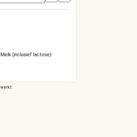
•
Melk (inclusief lactose)
•
rwerkt.