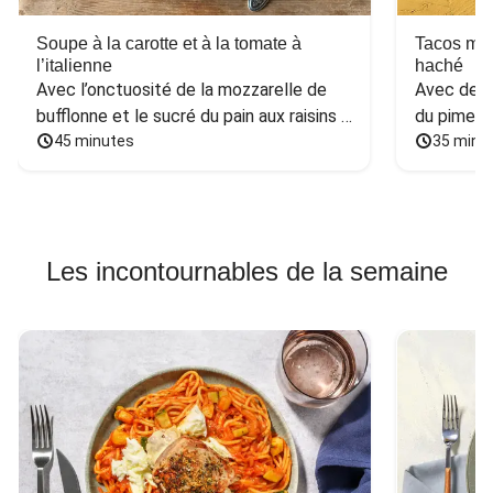
Soupe à la carotte et à la tomate à
Tacos mex
l’italienne
haché
Avec l’onctuosité de la mozzarelle de 
Avec des h
bufflonne et le sucré du pain aux raisins 
du piment
et aux noix
45 minutes
35 minu
Les incontournables de la semaine