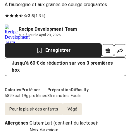
À l’aubergine et aux graines de courge croquantes
3.5
(
1,3 k
)
Recipe Development Team
Mis à jour le April 23, 2026
Enregistrer
Jusqu'à 60 € de réduction sur vos 3 premières
box
Calories
Protéines
Préparation
Difficulty
589 kcal
19g protéines
35 minutes
Facile
Pour le plaisir des enfants
Végé
Allergènes
:
Gluten
•
Lait (contient du lactose)
•
Noix de cajou
•