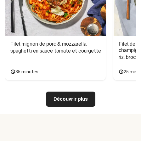
Filet mignon de porc & mozzarella
Filet de 
champign
spaghetti en sauce tomate et courgette
riz, broco
35 minutes
25 minu
Découvrir plus