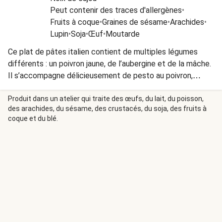
Peut contenir des traces d'allergènes
•
Fruits à coque
•
Graines de sésame
•
Arachides
•
Lupin
•
Soja
•
Œuf
•
Moutarde
Ce plat de pâtes italien contient de multiples légumes
différents : un poivron jaune, de l’aubergine et de la mâche.
Il s’accompagne délicieusement de pesto au poivron,
d’origan et d’olives Leccino : mûries et colorées
naturellement sous le soleil italien, elles ont un goût plus
Produit dans un atelier qui traite des œufs, du lait, du poisson,
des arachides, du sésame, des crustacés, du soja, des fruits à
prononcé.
coque et du blé.