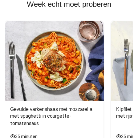
Week echt moet proberen
Gevulde varkenshaas met mozzarella
Kipfilet 
met spaghetti in courgette-
met rijst,
tomatensaus
35 minuten
25 minu