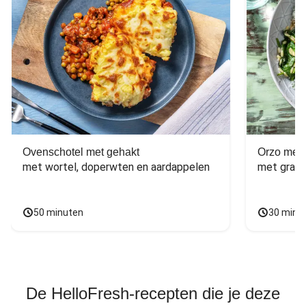
Ovenschotel met gehakt
Orzo met 
met wortel, doperwten en aardappelen
met grana
50 minuten
30 minu
De HelloFresh-recepten die je deze