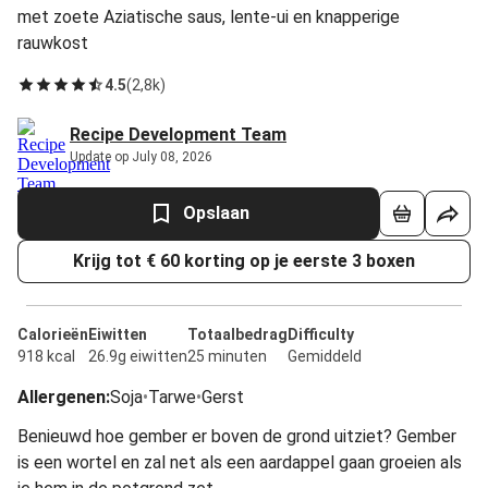
met zoete Aziatische saus, lente-ui en knapperige
rauwkost
4.5
(
2,8k
)
Recipe Development Team
Update op July 08, 2026
Opslaan
Krijg tot € 60 korting op je eerste 3 boxen
Calorieën
Eiwitten
Totaalbedrag
Difficulty
918 kcal
26.9g eiwitten
25 minuten
Gemiddeld
Allergenen
:
Soja
•
Tarwe
•
Gerst
Benieuwd hoe gember er boven de grond uitziet? Gember
is een wortel en zal net als een aardappel gaan groeien als