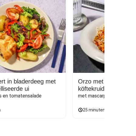
t in bladerdeeg met
Orzo met gehaktballe
liseerde ui
köftekruiden
s en tomatensalade
met mascarpone, champign
n
25 minuten