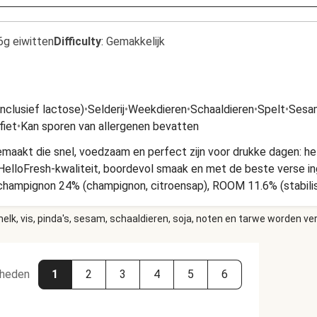
6g eiwitten
Difficulty
:
Gemakkelijk
inclusief lactose)
•
Selderij
•
Weekdieren
•
Schaaldieren
•
Spelt
•
Sesa
fiet
•
Kan sporen van allergenen bevatten
aakt die snel, voedzaam en perfect zijn voor drukke dagen: het 
HelloFresh-kwaliteit, boordevol smaak en met de beste verse 
), champignon 24% (champignon, citroensap), ROOM 11.6% (stabili
AAS 1,5%, KAAS 1,5% (MELK, zetmeel, zout, zuursel, microbieel st
elk, vis, pinda's, sesam, schaaldieren, soja, noten en tarwe worden ve
, zout, eekhoorntjesbrood 0,3%, groentenextracten (SELDERIJ), 
ntraat, maltodextrine, raapzaadolie, dextrose, rijstzetmeel, 
laat, uipoeder ALLERGENEN: TARWE, MELK, SELDERIJ KAN SPO
N, MOSTERD, SCHAALDIEREN, SOYA BEWAREN: Gekoeld bewaren 
heden
1
2
3
4
5
6
e oven voor op 175 graden, 2) verwijder de plasticfolie (bovenka
je), 3) bedek de bovenkant van het bakje met aluminiumfolie, 4) 