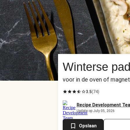
Winterse pad
voor in de oven of magnetr
3.5
(
74
)
Recipe Development Te
Update op July 05, 2026
Opslaan