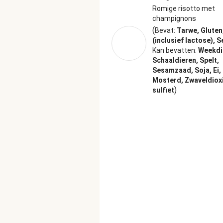
minuten. Magnetron: Film doorpr
Romige risotto met
verwarming met behulp van een 
champignons
opwarmen. HelloFresh Antwoor
(
Bevat:
Tarwe, Gluten
(inclusief lactose), S
Kan bevatten:
Weekdi
Schaaldieren, Spelt,
Sesamzaad, Soja, Ei, 
Mosterd, Zwaveldiox
)
sulfiet