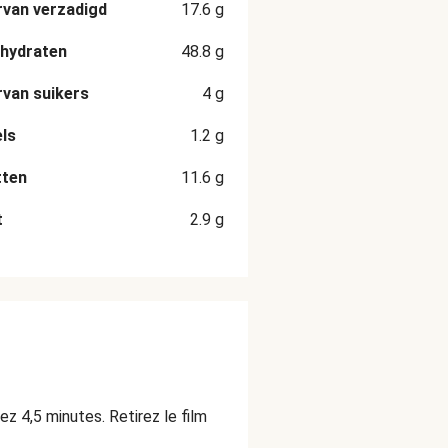
van verzadigd
17.6
g
hydraten
48.8
g
van suikers
4
g
ls
1.2
g
tten
11.6
g
t
2.9
g
ez 4,5 minutes. Retirez le film