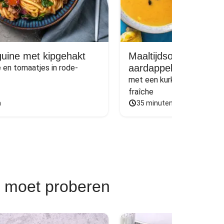
nguine met kipgehakt
Maaltijdsoep met zoe
aardappel en paprika
 en tomaatjes in rode-
met een kurkumabroodje en
fraîche
n
35 minuten
t moet proberen