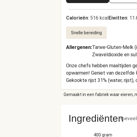
Calorieën
:
516 kcal
Eiwitten
:
11.
Snelle bereiding
Allergenen
:
Tarwe
•
Gluten
•
Melk (
Zwaveldioxide en sul
Onze chefs hebben maaltijden gem
opwarmen! Geniet van dezelfde 
Gekookte rijst 31% (water, rijst
courgette, sjalot, witte wijn, K
Gemaakt in een fabriek waar eieren, m
gemodificeerd maiszetmeel, look
TARWEbloem, champignonsap conce
natuurlijk aroma, paprkagranu
Ingrediënten
EIEREN, SESAM, SULFIET, GLUTE
Hoeveel
Voor ovenbereiding: 1) verwarm d
ingrediëntenlabel (onderkant bak
400 gram