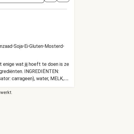
mzaad
•
Soja
•
Ei
•
Gluten
•
Mosterd
•
enige wat jij hoeft te doen is ze
ingrediënten. INGREDIËNTEN:
sator: carrageen), water, MELK,
remsel), zonnebloemolie,
rwerkt.
kruiden en specerijen,
emulgator: zonnebloemlecithine,
REN BEVATTEN VAN: WEEKDIEREN,
(max 4 °C). Kookinstructies:
nt bakje) en het
verwarm de maaltijd 14 - 16