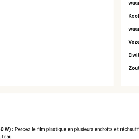
waar
Kool
waar
Veze
Eiwi
Zou
0 W) :
Percez le film plastique en plusieurs endroits et réchauff
uteau.