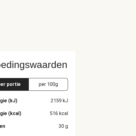
 Verwijder de film na
Eenmaal afgekoeld niet opnieuw
edingswaarden
per portie
per 100g
gie (kJ)
2159
kJ
gie (kcal)
516
kcal
en
30
g