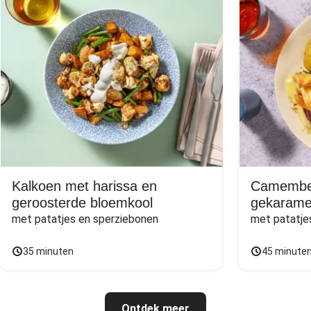
Kalkoen met harissa en
Camember
geroosterde bloemkool
gekaramel
met patatjes en sperziebonen
met patatje
35 minuten
45 minute
Ontdek meer