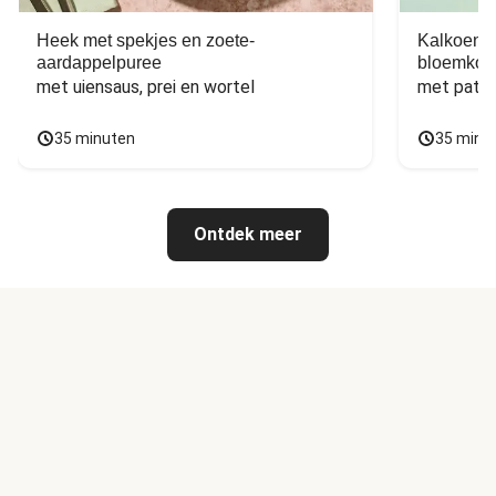
Heek met spekjes en zoete-
Kalkoen m
aardappelpuree
bloemkoo
met uiensaus, prei en wortel
met patat
35 minuten
35 minu
Ontdek meer