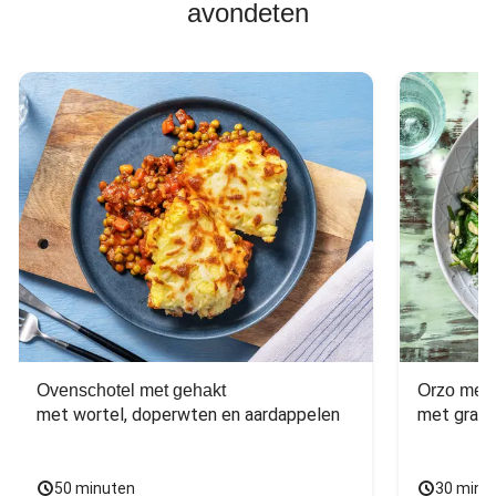
avondeten
Ovenschotel met gehakt
Orzo met 
met wortel, doperwten en aardappelen
met grana
50 minuten
30 minu