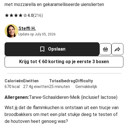
met mozzarella en gekaramelliseerde uienslierten
4.0
(
216
)
Steffi H.
Update op July 05, 2026
Opslaan
Krijg tot € 60 korting op je eerste 3 boxen
Calorieën
Eiwitten
Totaalbedrag
Difficulty
670 kcal
27.4g eiwitten
25 minuten
Gemakkelijk
Allergenen
:
Tarwe
•
Schaaldieren
•
Melk (inclusief lactose)
Wist jij dat de flammkuchen is ontstaan uit een trucje van
broodbakkers om met een plat stukje deeg te testen of
de houtoven heet genoeg was?