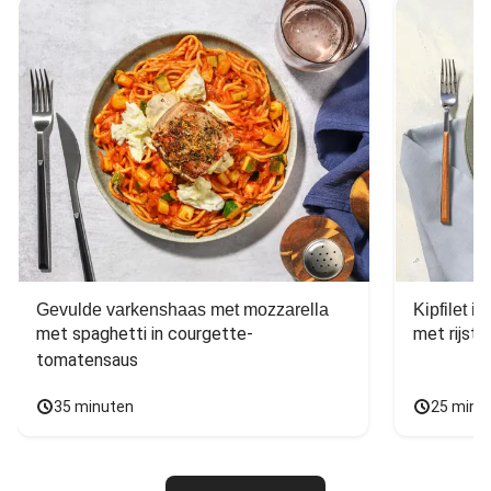
Gevulde varkenshaas met mozzarella
Kipfilet 
met spaghetti in courgette-
met rijst,
tomatensaus
35 minuten
25 minu