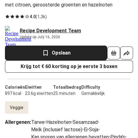
met citroen, geroosterde groenten en hazelnoten
4.0
(
1,3k
)
Recipe Development Team
Update op July 16, 2026
Opslaan
Krijg tot € 60 korting op je eerste 3 boxen
Calorieën
Eiwitten
Totaalbedrag
Difficulty
897 kcal
23.6g eiwitten
25 minuten
Gemakkelijk
Veggie
Allergenen
:
Tarwe
•
Hazelnoten
•
Sesamzaad
•
Melk (inclusief lactose)
•
Ei
•
Soja
•
Kan sporen van allergenen bevatten
•
Pinda's
•