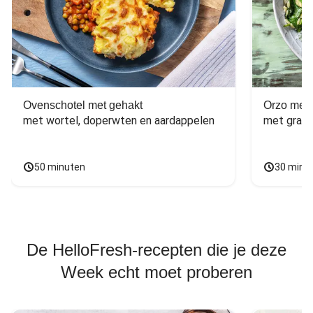
Ovenschotel met gehakt
Orzo met 
met wortel, doperwten en aardappelen
met grana
50 minuten
30 minu
De HelloFresh-recepten die je deze
Week echt moet proberen