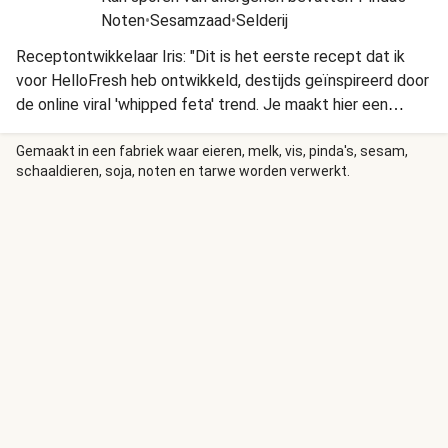
Noten
•
Sesamzaad
•
Selderij
Receptontwikkelaar Iris: "Dit is het eerste recept dat ik
voor HelloFresh heb ontwikkeld, destijds geïnspireerd door
de online viral 'whipped feta' trend. Je maakt hier een
romige maar frisse wittekaassaus van de bekende Griekse
kaas. De mooie kumato-tomaten en de za'atar maken dit
Gemaakt in een fabriek waar eieren, melk, vis, pinda's, sesam,
schaaldieren, soja, noten en tarwe worden verwerkt.
gerecht helemaal af!"