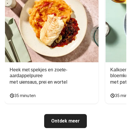
Heek met spekjes en zoete-
Kalkoen m
aardappelpuree
bloemkoo
met uiensaus, prei en wortel
met patat
35 minuten
35 minu
Ontdek meer