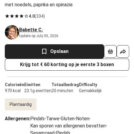
met noedels, paprika en spinazie
4.0
(
334
)
Babette C.
Update op July 05, 2026
Opslaan
Krijg tot € 60 korting op je eerste 3 boxen
Calorieën
Eiwitten
Totaalbedrag
Difficulty
970 kcal
23.1g eiwitten
20 minuten
Gemakkelijk
Plantaardig
Allergenen
:
Pinda's
•
Tarwe
•
Gluten
•
Noten
•
Kan sporen van allergenen bevatten
•
Sesamzaad
•
Pinda's