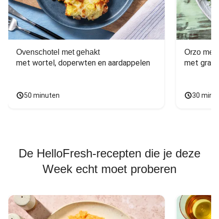
Ovenschotel met gehakt
Orzo met 
met wortel, doperwten en aardappelen
met grana
50 minuten
30 minu
De HelloFresh-recepten die je deze
Week echt moet proberen