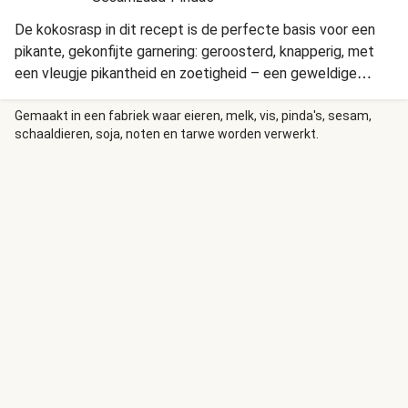
De kokosrasp in dit recept is de perfecte basis voor een
pikante, gekonfijte garnering: geroosterd, knapperig, met
een vleugje pikantheid en zoetigheid – een geweldige
manier om extra textuur en smaak aan je maaltijd toe te
voegen!
Gemaakt in een fabriek waar eieren, melk, vis, pinda's, sesam,
schaaldieren, soja, noten en tarwe worden verwerkt.