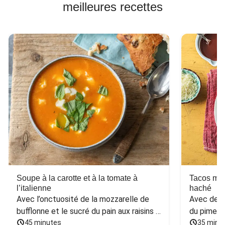
meilleures recettes
Soupe à la carotte et à la tomate à
Tacos mex
l’italienne
haché
Avec l’onctuosité de la mozzarelle de 
Avec des h
bufflonne et le sucré du pain aux raisins 
du piment
et aux noix
45 minutes
35 minu