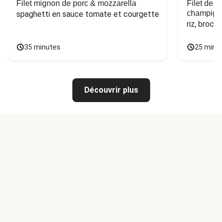
Filet mignon de porc & mozzarella
Filet de 
champign
spaghetti en sauce tomate et courgette
riz, broco
35 minutes
25 minu
Découvrir plus