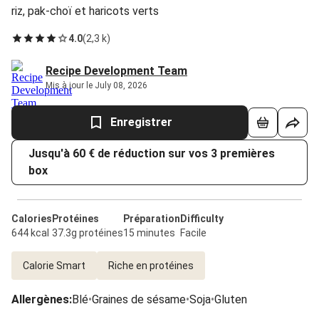
riz, pak-choï et haricots verts
4.0
(
2,3 k
)
Recipe Development Team
Mis à jour le July 08, 2026
Enregistrer
Jusqu'à 60 € de réduction sur vos 3 premières
box
Calories
Protéines
Préparation
Difficulty
644 kcal
37.3g protéines
15 minutes
Facile
Calorie Smart
Riche en protéines
Allergènes
:
Blé
•
Graines de sésame
•
Soja
•
Gluten