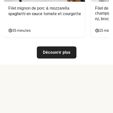
Filet mignon de porc & mozzarella
Filet de 
champign
spaghetti en sauce tomate et courgette
riz, broco
35 minutes
25 minu
Découvrir plus