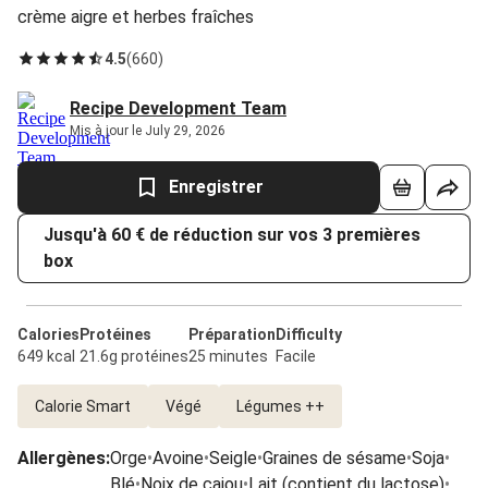
crème aigre et herbes fraîches
4.5
(
660
)
Recipe Development Team
Mis à jour le July 29, 2026
Enregistrer
Jusqu'à 60 € de réduction sur vos 3 premières
box
Calories
Protéines
Préparation
Difficulty
649 kcal
21.6g protéines
25 minutes
Facile
Calorie Smart
Végé
Légumes ++
Allergènes
:
Orge
•
Avoine
•
Seigle
•
Graines de sésame
•
Soja
•
Blé
•
Noix de cajou
•
Lait (contient du lactose)
•