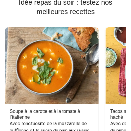
Idée repas du soir : testez nos
meilleures recettes
Soupe à la carotte et à la tomate à
Tacos mex
l’italienne
haché
Avec l’onctuosité de la mozzarelle de 
Avec des h
bufflonne et le sucré du pain aux raisins 
du piment