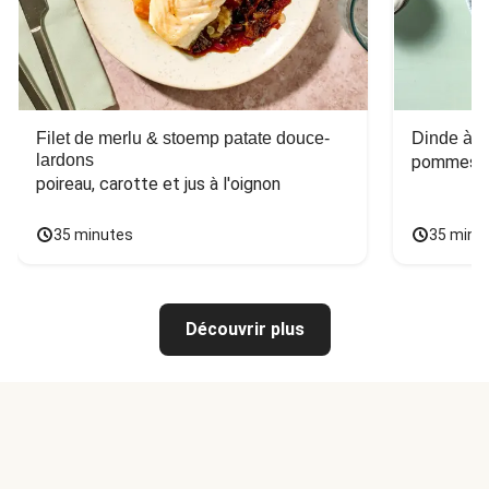
Filet de merlu & stoemp patate douce-
Dinde à la
lardons
pommes de
poireau, carotte et jus à l'oignon
35 minutes
35 minu
Découvrir plus