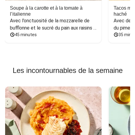
Soupe à la carotte et à la tomate à
Tacos mex
l’italienne
haché
Avec l’onctuosité de la mozzarelle de 
Avec des h
bufflonne et le sucré du pain aux raisins 
du piment
et aux noix
45 minutes
35 minu
Les incontournables de la semaine