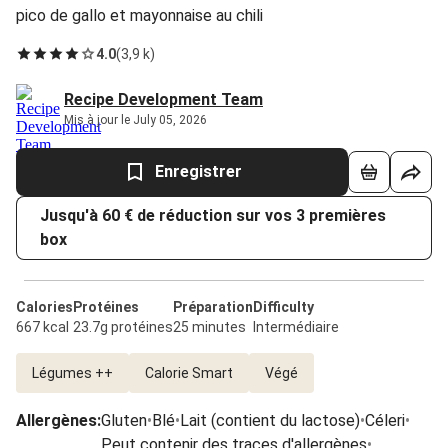
pico de gallo et mayonnaise au chili
4.0
(
3,9 k
)
Recipe Development Team
Mis à jour le July 05, 2026
Enregistrer
Jusqu'à 60 € de réduction sur vos 3 premières
box
Calories
Protéines
Préparation
Difficulty
667 kcal
23.7g protéines
25 minutes
Intermédiaire
Légumes ++
Calorie Smart
Végé
Allergènes
:
Gluten
•
Blé
•
Lait (contient du lactose)
•
Céleri
•
Peut contenir des traces d'allergènes
•