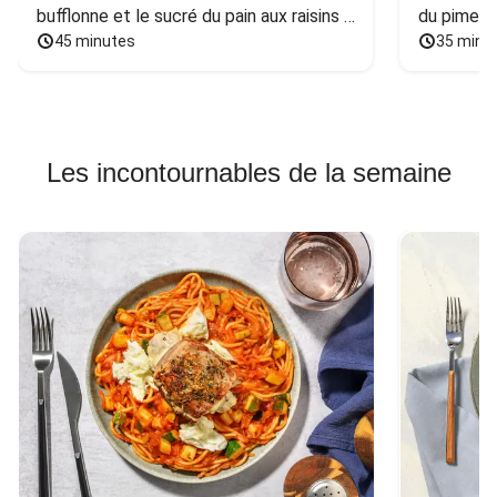
bufflonne et le sucré du pain aux raisins 
du piment
et aux noix
45 minutes
35 minu
Les incontournables de la semaine