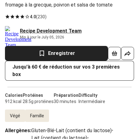
fromage à la grecque, poivron et salsa de tomate
4.0
(
230
)
Recipe Development Team
Mis à jour le July 05, 2026
Enregistrer
Jusqu'à 60 € de réduction sur vos 3 premières
box
Calories
Protéines
Préparation
Difficulty
912 kcal
28.5g protéines
30 minutes
Intermédiaire
Végé
Famille
Allergènes
:
Gluten
•
Blé
•
Lait (contient du lactose)
•
Lait (contient du lactose)
•