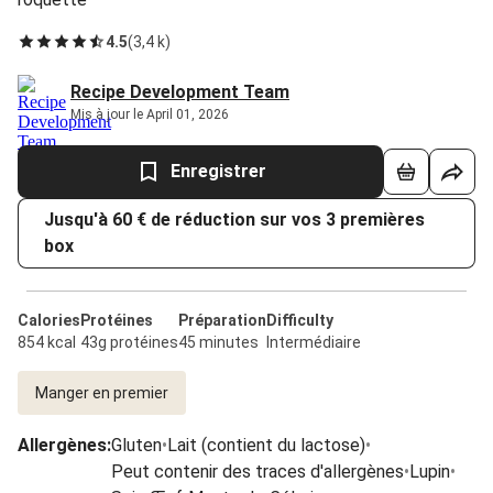
4.5
(
3,4 k
)
Recipe Development Team
Mis à jour le April 01, 2026
Enregistrer
Jusqu'à 60 € de réduction sur vos 3 premières
box
Calories
Protéines
Préparation
Difficulty
854 kcal
43g protéines
45 minutes
Intermédiaire
Manger en premier
Allergènes
:
Gluten
•
Lait (contient du lactose)
•
Peut contenir des traces d'allergènes
•
Lupin
•