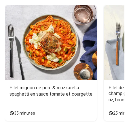
Filet mignon de porc & mozzarella
Filet de 
champign
spaghetti en sauce tomate et courgette
riz, broco
35 minutes
25 minu