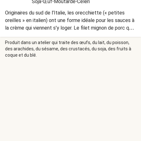
Soja
•
Œuf
•
Moutarde
•
Céleri
Originaires du sud de l’Italie, les orecchiette (« petites
oreilles » en italien) ont une forme idéale pour les sauces à
la crème qui viennent s'y loger. Le filet mignon de porc qui
les accompagne est d’abord saisi à la poêle pour avoir une
couche grillées, puis mis au four pour une cuisson uniforme
Produit dans un atelier qui traite des œufs, du lait, du poisson,
des arachides, du sésame, des crustacés, du soja, des fruits à
sans risque que la viande ne s’assèche
coque et du blé.