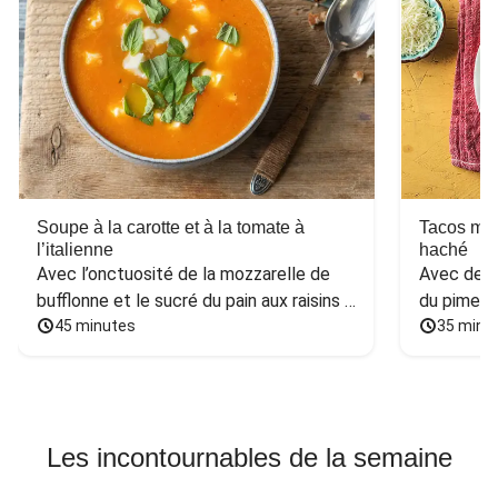
Soupe à la carotte et à la tomate à
Tacos mex
l’italienne
haché
Avec l’onctuosité de la mozzarelle de 
Avec des h
bufflonne et le sucré du pain aux raisins 
du piment
et aux noix
45 minutes
35 minu
Les incontournables de la semaine