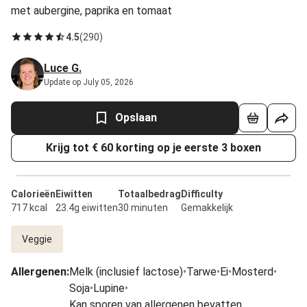
met aubergine, paprika en tomaat
4.5
(
290
)
Luce G.
Update op July 05, 2026
Opslaan
Krijg tot € 60 korting op je eerste 3 boxen
Calorieën
Eiwitten
Totaalbedrag
Difficulty
717 kcal
23.4g eiwitten
30 minuten
Gemakkelijk
Veggie
Allergenen
:
Melk (inclusief lactose)
•
Tarwe
•
Ei
•
Mosterd
•
Soja
•
Lupine
•
Kan sporen van allergenen bevatten