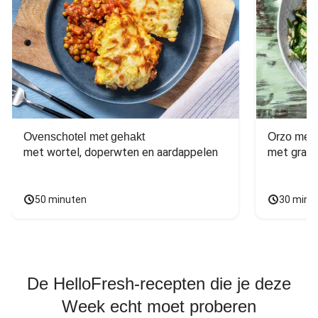
Ovenschotel met gehakt
Orzo met 
met wortel, doperwten en aardappelen
met grana
50 minuten
30 minu
De HelloFresh-recepten die je deze
Week echt moet proberen