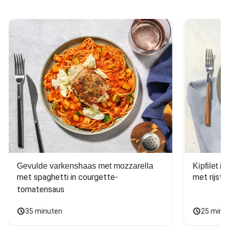
Gevulde varkenshaas met mozzarella
Kipfilet 
met spaghetti in courgette-
met rijst,
tomatensaus
35 minuten
25 minu