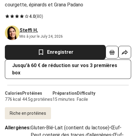
courgette, épinards et Grana Padano
4.0
(
80
)
Steffi H.
Mis à jour le July 24, 2026
Enregistrer
Jusqu'à 60 € de réduction sur vos 3 premières
box
Calories
Protéines
Préparation
Difficulty
776 kcal
44.5g protéines
15 minutes
Facile
Riche en protéines
Allergènes
:
Gluten
•
Blé
•
Lait (contient du lactose)
•
Œuf
•
Peut contenir des traces d'allergènes
•
Œuf
•