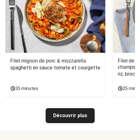
Filet mignon de porc & mozzarella
Filet de 
champign
spaghetti en sauce tomate et courgette
riz, broco
35 minutes
25 minu
Découvrir plus