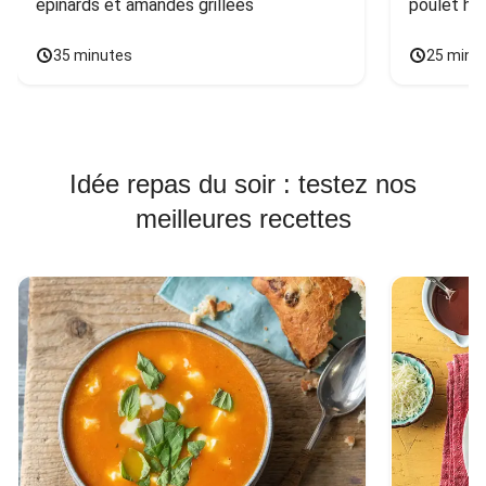
épinards et amandes grillées
poulet ha
35 minutes
25 minu
Idée repas du soir : testez nos
meilleures recettes