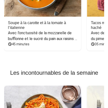
Soupe à la carotte et à la tomate à
Tacos mex
l’italienne
haché
Avec l’onctuosité de la mozzarelle de 
Avec des h
bufflonne et le sucré du pain aux raisins 
du piment
et aux noix
45 minutes
35 minu
Les incontournables de la semaine