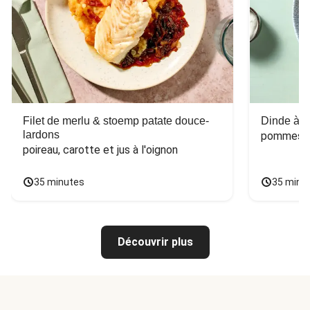
Filet de merlu & stoemp patate douce-
Dinde à la
lardons
pommes de
poireau, carotte et jus à l'oignon
35 minutes
35 minu
Découvrir plus