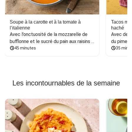
Soupe à la carotte et à la tomate à
Tacos mex
l’italienne
haché
Avec l’onctuosité de la mozzarelle de 
Avec des h
bufflonne et le sucré du pain aux raisins 
du piment
et aux noix
45 minutes
35 minu
Les incontournables de la semaine