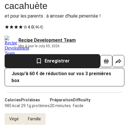
cacahuète
et pour les parents : à arroser d'huile pimentée !
4.0
(
464
)
Recipe Development Team
Mis à jour le July 05, 2026
Enregistrer
Jusqu'à 60 € de réduction sur vos 3 premières
box
Calories
Protéines
Préparation
Difficulty
985 kcal
29.1g protéines
20 minutes
Facile
Végé
Famille