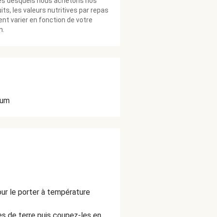
ès desquels nous achetons nos
its, les valeurs nutritives par repas
nt varier en fonction de votre
n.
ium
our le porter à température
s de terre puis coupez-les en