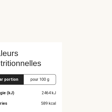
leurs
tritionnelles
ar portion
pour 100 g
gie (kJ)
2464
kJ
ries
589
kcal