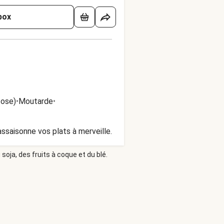
box
tose)
•
Moutarde
•
assaisonne vos plats à merveille.
soja, des fruits à coque et du blé.