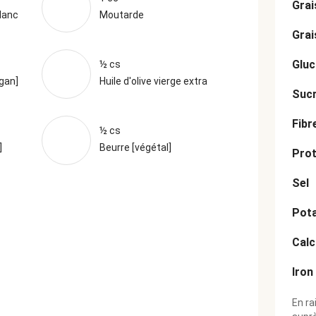
Grai
lanc
Moutarde
Grai
Gluc
½ cs
egan]
Huile d'olive vierge extra
Suc
Fibr
½ cs
]
Beurre [végétal]
Prot
Sel
Pot
Cal
Iron
En ra