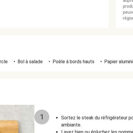
aupr
produ
peuve
régio
rcle
•
Bol à salade
•
Poêle à bords hauts
•
Papier alumin
1
Sortez le steak du réfrigérateur p
ambiante.
Lavez bien ou épluchez les pomme