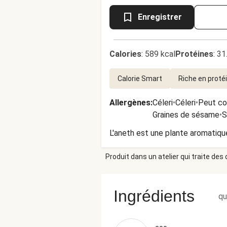
Enregistrer
Calories
:
589 kcal
Protéines
:
31
Calorie Smart
Riche en proté
Allergènes
:
Céleri
•
Céleri
•
Peut co
Graines de sésame
•
S
L'aneth est une plante aromatique
Produit dans un atelier qui traite des
Ingrédients
qu