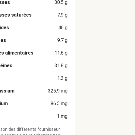
sses
30.5
g
sses saturées
7.9
g
ides
46
g
res
9.7
g
es alimentaires
11.6
g
éines
31.8
g
1.2
g
assium
325.9
mg
cium
86.5
mg
1
mg
ison des différents fournisseur