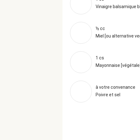
Vinaigre balsamique b
½ cc
Miel [ou alternative v
1 cs
Mayonnaise [végétale
à votre convenance
Poivre et sel