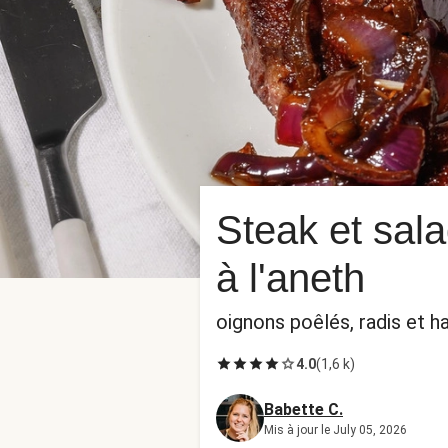
Steak et sal
à l'aneth
oignons poêlés, radis et h
4.0
(
1,6 k
)
Babette C.
Mis à jour le July 05, 2026