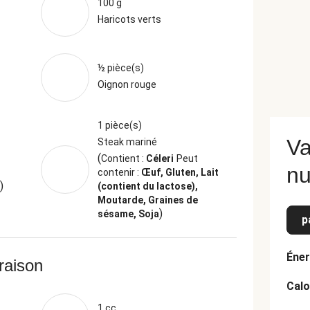
100 g
Haricots verts
½ pièce(s)
Oignon rouge
1 pièce(s)
Va
Steak mariné
(
Contient :
Céleri
Peut
nu
contenir :
Œuf, Gluten, Lait
)
(contient du lactose),
Moutarde, Graines de
)
sésame, Soja
p
Éner
vraison
Calo
1 cc