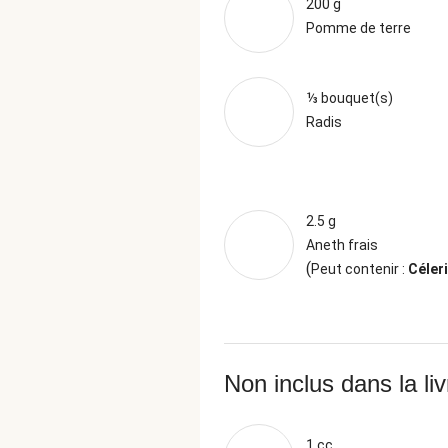
200 g
Pomme de terre
⅓ bouquet(s)
Radis
2.5 g
Aneth frais
(
Peut contenir :
Céleri
Non inclus dans la li
1 cc