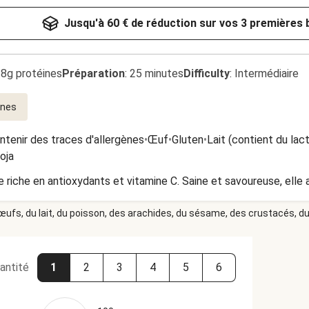
Jusqu'à 60 € de réduction sur vos 3 premières 
.8g protéines
Préparation
:
25 minutes
Difficulty
:
Intermédiaire
ines
ntenir des traces d'allergènes
•
Œuf
•
Gluten
•
Lait (contient du lac
oja
 riche en antioxydants et vitamine C. Saine et savoureuse, elle 
 œufs, du lait, du poisson, des arachides, du sésame, des crustacés, du 
antité
1
2
3
4
5
6