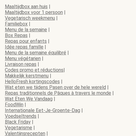
Maaltijdbox aan huis
|
Maaltijdbox voor 1 persoon
|
Vegetarisch weekmenu
|
Familiebox
|
Menu de la semaine
|
Box Repas
|
Repas pour enfants
|
Idée repas famille
|
Menu de la semaine équilibré
|
Menu végétarien
|
Livraison repas
|
Codes promo et réductions
|
Makkelijk kerstmenu
|
HelloFresh kortingscodes
|
Wat eten we tijdens Pasen over de hele wereld
|
Repas traditionnels de Pâques à travers le monde
|
Wat Eten We Vandaag
|
FoodWin
|
Internationale Eet-Je-Groente-Dag
|
Voedseltrends
|
Black Friday
|
Vegetarisme
|
Valentijnsrecepten
|