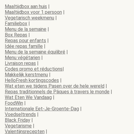
Maaltijdbox aan huis
|
Maaltijdbox voor 1 persoon
|
Vegetarisch weekmenu
|
Familiebox
|
Menu de la semaine
|
Box Repas
|
Repas pour enfants
|
Idée repas famille
|
Menu de la semaine équilibré
|
Menu végétarien
|
Livraison repas
|
Codes promo et réductions
|
Makkelijk kerstmenu
|
HelloFresh kortingscodes
|
Wat eten we tijdens Pasen over de hele wereld
|
Repas traditionnels de Pâques à travers le monde
|
Wat Eten We Vandaag
|
FoodWin
|
Internationale Eet-Je-Groente-Dag
|
Voedseltrends
|
Black Friday
|
Vegetarisme
|
Valentijnsrecepten
|